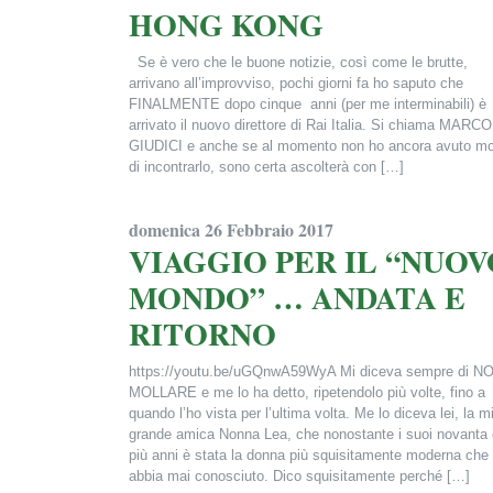
HONG KONG
Se è vero che le buone notizie, così come le brutte,
arrivano all’improvviso, pochi giorni fa ho saputo che
FINALMENTE dopo cinque anni (per me interminabili) è
arrivato il nuovo direttore di Rai Italia. Si chiama MARCO
GIUDICI e anche se al momento non ho ancora avuto m
di incontrarlo, sono certa ascolterà con […]
Francesca Alderisi
domenica 26 Febbraio 2017
VIAGGIO PER IL “NUOV
MONDO” … ANDATA E
RITORNO
https://youtu.be/uGQnwA59WyA Mi diceva sempre di N
MOLLARE e me lo ha detto, ripetendolo più volte, fino a
quando l’ho vista per l’ultima volta. Me lo diceva lei, la m
grande amica Nonna Lea, che nonostante i suoi novanta 
più anni è stata la donna più squisitamente moderna che
abbia mai conosciuto. Dico squisitamente perché […]