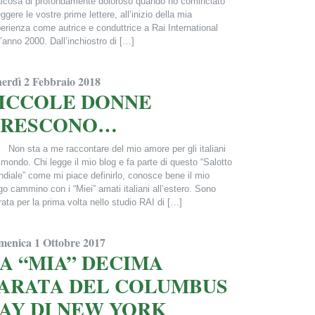
lcosa di profondamente doloroso quando ho cominciato
eggere le vostre prime lettere, all’inizio della mia
erienza come autrice e conduttrice a Rai International
l’anno 2000. Dall’inchiostro di […]
ncesca Alderisi
nerdì 2 Febbraio 2018
ICCOLE DONNE
CRESCONO…
 sta a me raccontare del mio amore per gli italiani
 mondo. Chi legge il mio blog e fa parte di questo “Salotto
diale” come mi piace definirlo, conosce bene il mio
go cammino con i “Miei” amati italiani all’estero. Sono
rata per la prima volta nello studio RAI di […]
ncesca Alderisi
menica 1 Ottobre 2017
A “MIA” DECIMA
ARATA DEL COLUMBUS
AY DI NEW YORK