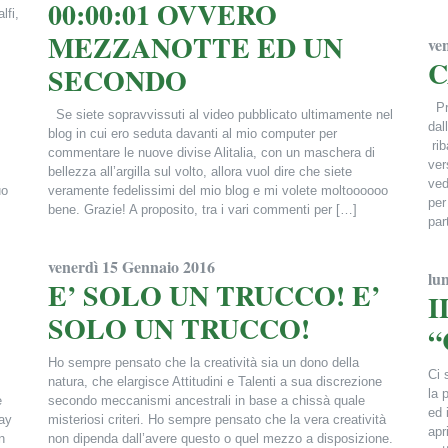
00:00:01 OVVERO
lfi,
Fra
MEZZANOTTE ED UN
ve
C
SECONDO
Pre
Se siete sopravvissuti al video pubblicato ultimamente nel
dal
blog in cui ero seduta davanti al mio computer per
rib
commentare le nuove divise Alitalia, con un maschera di
ver
bellezza all’argilla sul volto, allora vuol dire che siete
ved
uo
veramente fedelissimi del mio blog e mi volete moltoooooo
per
bene. Grazie! A proposito, tra i vari commenti per […]
par
Francesca Alderisi
Fra
venerdì 15 Gennaio 2016
lu
E’ SOLO UN TRUCCO! E’
I
SOLO UN TRUCCO!
“
Ho sempre pensato che la creatività sia un dono della
Ci 
natura, che elargisce Attitudini e Talenti a sua discrezione
la 
e
secondo meccanismi ancestrali in base a chissà quale
ed 
ay
misteriosi criteri. Ho sempre pensato che la vera creatività
apr
n
non dipenda dall’avere questo o quel mezzo a disposizione.