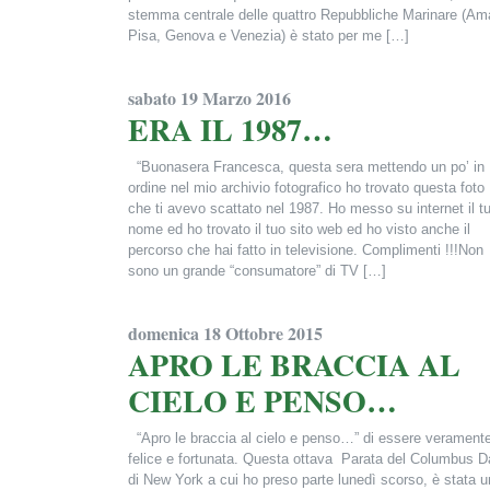
stemma centrale delle quattro Repubbliche Marinare (Ama
Pisa, Genova e Venezia) è stato per me […]
Francesca Alderisi
sabato 19 Marzo 2016
ERA IL 1987…
“Buonasera Francesca, questa sera mettendo un po’ in
ordine nel mio archivio fotografico ho trovato questa foto
che ti avevo scattato nel 1987. Ho messo su internet il t
nome ed ho trovato il tuo sito web ed ho visto anche il
percorso che hai fatto in televisione. Complimenti !!!Non
sono un grande “consumatore” di TV […]
Francesca Alderisi
domenica 18 Ottobre 2015
APRO LE BRACCIA AL
CIELO E PENSO…
“Apro le braccia al cielo e penso…” di essere verament
felice e fortunata. Questa ottava Parata del Columbus D
di New York a cui ho preso parte lunedì scorso, è stata u