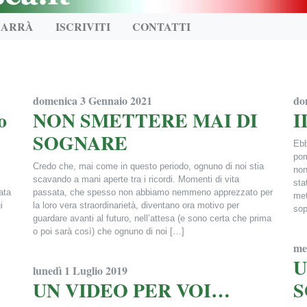
CARRÀ
ISCRIVITI
CONTATTI
domenica 3 Gennaio 2021
do
o
NON SMETTERE MAI DI
I
SOGNARE
Ebb
pom
Credo che, mai come in questo periodo, ognuno di noi stia
non
scavando a mani aperte tra i ricordi. Momenti di vita
sta
ata
passata, che spesso non abbiamo nemmeno apprezzato per
met
i
la loro vera straordinarietà, diventano ora motivo per
sop
guardare avanti al futuro, nell’attesa (e sono certa che prima
o poi sarà così) che ognuno di noi […]
Fra
me
Francesca Alderisi
U
lunedì 1 Luglio 2019
UN VIDEO PER VOI…
S