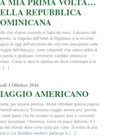
A MIA PRIMA VOLTA…
ELLA REPUBBLICA
OMINICANA
llo che stiamo vivendo in Italia da mesi, il disastro del
remoto, la tragedia dell’hotel di Rigopiano e la recente
agura di oggi dell’elicottero dei soccorsi precipitato sulle
tagne dell’Abruzzo, sono catastrofi che vanno aldilà di
i parola e qualsiasi commento sarebbe retorico e
ntato. Come si dice lo spettacolo deve continuare e la
a, […]
ncesca Alderisi
nedì 3 Ottobre 2016
IAGGIO AMERICANO
verità, per essere precisa, dovrei intitolare questa pagina
ProntoFrancesca “Ennesimo viaggio americano” perché
 i tanti paesi che ho visitato in questi anni e comunità
liane incontrate, l’America, come mi piace definirla, è il
go del mondo dove sono stata più volte. Si tratta di una
ina in cui desidero rendervi partecipi in […]