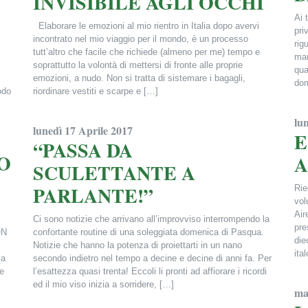
INVISIBILE AGLI OCCHI
Ai 
Elaborare le emozioni al mio rientro in Italia dopo avervi
pri
incontrato nel mio viaggio per il mondo, è un processo
rig
tutt’altro che facile che richiede (almeno per me) tempo e
man
soprattutto la volontà di mettersi di fronte alle proprie
qua
emozioni, a nudo. Non si tratta di sistemare i bagagli,
dom
odo
riordinare vestiti e scarpe e […]
Fra
Francesca Alderisi
lu
lunedì 17 Aprile 2017
E
“PASSA DA
O
A
SCULETTANTE A
PARLANTE!”
Rie
vol
Air
Ci sono notizie che arrivano all’improvviso interrompendo la
pre
ON
confortante routine di una soleggiata domenica di Pasqua.
die
Notizie che hanno la potenza di proiettarti in un nano
ita
ia
secondo indietro nel tempo a decine e decine di anni fa. Per
e
l’esattezza quasi trenta! Eccoli li pronti ad affiorare i ricordi
Fra
ed il mio viso inizia a sorridere, […]
ma
Francesca Alderisi