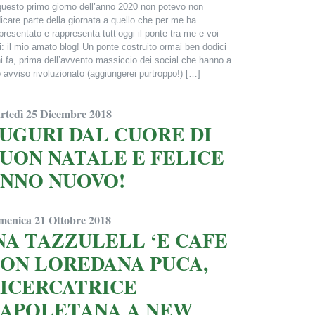
questo primo giorno dell’anno 2020 non potevo non
icare parte della giornata a quello che per me ha
presentato e rappresenta tutt’oggi il ponte tra me e voi
ti: il mio amato blog! Un ponte costruito ormai ben dodici
i fa, prima dell’avvento massiccio dei social che hanno a
 avviso rivoluzionato (aggiungerei purtroppo!) […]
ncesca Alderisi
rtedì 25 Dicembre 2018
UGURI DAL CUORE DI
UON NATALE E FELICE
NNO NUOVO!
ncesca Alderisi
menica 21 Ottobre 2018
NA TAZZULELL ‘E CAFE
ON LOREDANA PUCA,
ICERCATRICE
APOLETANA A NEW