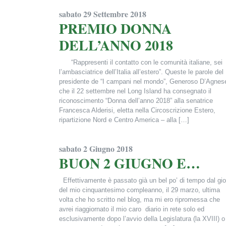
Francesca Alderisi
sabato 29 Settembre 2018
PREMIO DONNA
DELL’ANNO 2018
“Rappresenti il contatto con le comunità italiane, sei
l’ambasciatrice dell’Italia all’estero”. Queste le parole del
presidente de “I campani nel mondo”, Generoso D’Agnes
che il 22 settembre nel Long Island ha consegnato il
riconoscimento “Donna dell’anno 2018” alla senatrice
Francesca Alderisi, eletta nella Circoscrizione Estero,
ripartizione Nord e Centro America – alla […]
Francesca Alderisi
sabato 2 Giugno 2018
BUON 2 GIUGNO E…
Effettivamente è passato già un bel po’ di tempo dal gi
del mio cinquantesimo compleanno, il 29 marzo, ultima
volta che ho scritto nel blog, ma mi ero ripromessa che
avrei riaggiornato il mio caro diario in rete solo ed
esclusivamente dopo l’avvio della Legislatura (la XVIII) o