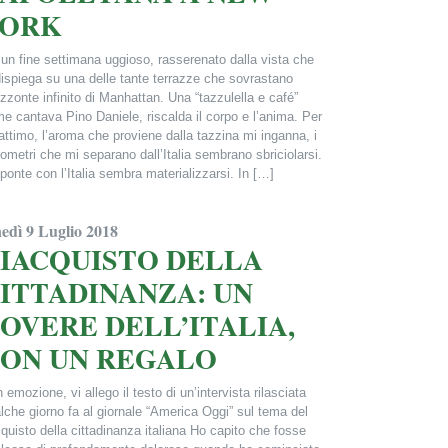
YORK
n fine settimana uggioso, rasserenato dalla vista che
dispiega su una delle tante terrazze che sovrastano
rizzonte infinito di Manhattan. Una “tazzulella e café”
e cantava Pino Daniele, riscalda il corpo e l’anima. Per
attimo, l’aroma che proviene dalla tazzina mi inganna, i
lometri che mi separano dall’Italia sembrano sbriciolarsi.
ponte con l’Italia sembra materializzarsi. In […]
ncesca Alderisi
nedì 9 Luglio 2018
IACQUISTO DELLA
ITTADINANZA: UN
OVERE DELL’ITALIA,
ON UN REGALO
 emozione, vi allego il testo di un’intervista rilasciata
lche giorno fa al giornale “America Oggi” sul tema del
cquisto della cittadinanza italiana Ho capito che fosse