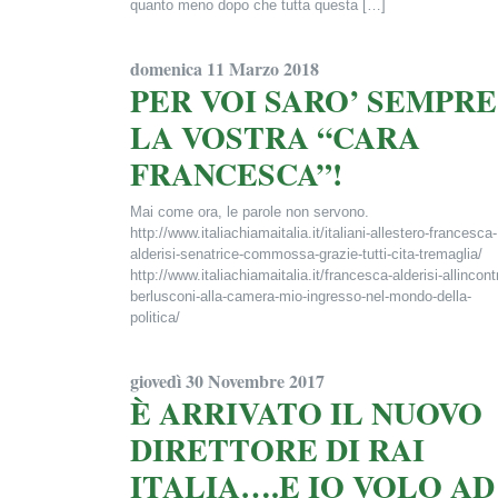
quanto meno dopo che tutta questa […]
Francesca Alderisi
domenica 11 Marzo 2018
PER VOI SARO’ SEMPRE
LA VOSTRA “CARA
FRANCESCA”!
Mai come ora, le parole non servono.
http://www.italiachiamaitalia.it/italiani-allestero-francesca-
alderisi-senatrice-commossa-grazie-tutti-cita-tremaglia/
http://www.italiachiamaitalia.it/francesca-alderisi-allincont
berlusconi-alla-camera-mio-ingresso-nel-mondo-della-
politica/
Francesca Alderisi
giovedì 30 Novembre 2017
È ARRIVATO IL NUOVO
DIRETTORE DI RAI
ITALIA….E IO VOLO AD