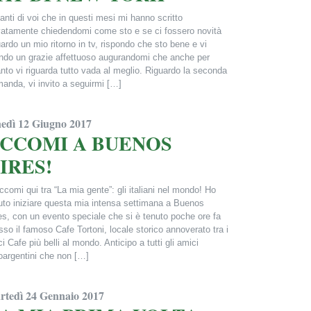
tanti di voi che in questi mesi mi hanno scritto
vatamente chiedendomi come sto e se ci fossero novità
uardo un mio ritorno in tv, rispondo che sto bene e vi
do un grazie affettuoso augurandomi che anche per
nto vi riguarda tutto vada al meglio. Riguardo la seconda
anda, vi invito a seguirmi […]
ncesca Alderisi
nedì 12 Giugno 2017
CCOMI A BUENOS
IRES!
ccomi qui tra “La mia gente”: gli italiani nel mondo! Ho
uto iniziare questa mia intensa settimana a Buenos
es, con un evento speciale che si è tenuto poche ore fa
sso il famoso Cafe Tortoni, locale storico annoverato tra i
ci Cafe più belli al mondo. Anticipo a tutti gli amici
loargentini che non […]
ncesca Alderisi
rtedì 24 Gennaio 2017