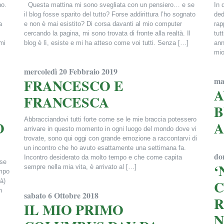
no.
Questa mattina mi sono svegliata con un pensiero… e se
In 
il blog fosse sparito del tutto? Forse addirittura l’ho sognato
ded
a
e non è mai esistito? Di corsa davanti al mio computer
rap
cercando la pagina, mi sono trovata di fronte alla realtà. Il
tut
mi
blog è lì, esiste e mi ha atteso come voi tutti. Senza […]
ann
mio
Francesca Alderisi
mercoledì 20 Febbraio 2019
Fra
ma
FRANCESCO E
A
FRANCESCA
B
Abbracciandovi tutti forte come se le mie braccia potessero
O
A
arrivare in questo momento in ogni luogo del mondo dove vi
trovate, sono qui oggi con grande emozione a raccontarvi di
Fra
un incontro che ho avuto esattamente una settimana fa.
do
Incontro desiderato da molto tempo e che come capita
 se
‘
sempre nella mia vita, è arrivato al […]
empo
à)
C
Francesca Alderisi
n
sabato 6 Ottobre 2018
R
IL MIO PRIMO
N