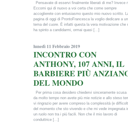
Pensavate di esservi finalmente liberati di me? Invece 
Eccomi qui di nuovo a voi certa che come sempre
accoglierete con entusiasmo questo mio nuovo scritto. L
pagina di oggi di ProntoFrancesca la voglio dedicare a un
tema del cuore. È infatti questa la vera motivazione che 
ha spinto a candidarmi, ormai quasi […]
Francesca Alderisi
lunedì 11 Febbraio 2019
INCONTRO CON
ANTHONY, 107 ANNI, IL
BARBIERE PIÙ ANZIAN
DEL MONDO
Per prima cosa desidero chiedervi sinceramente scusa
da molto tempo non avete più mie notizie e allo steso t
vi ringrazio per avere compreso la complessità (e difficolt
del momento che sto vivendo e che mi vede impegnata i
un ruolo non tra i più facili. Non che il mio lavoro di
conduttrice […]