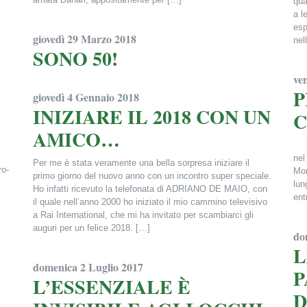
qua
a l
Francesca Alderisi
esp
giovedì 29 Marzo 2018
nel
SONO 50!
Fra
ve
Francesca Alderisi
P
giovedì 4 Gennaio 2018
INIZIARE IL 2018 CON UN
AMICO…
Non
nel
Per me è stata veramente una bella sorpresa iniziare il
ro-
Mon
primo giorno del nuovo anno con un incontro super speciale.
lun
Ho infatti ricevuto la telefonata di ADRIANO DE MAIO, con
ent
il quale nell’anno 2000 ho iniziato il mio cammino televisivo
a Rai International, che mi ha invitato per scambiarci gli
Fra
auguri per un felice 2018. […]
do
L
Francesca Alderisi
domenica 2 Luglio 2017
P
L’ESSENZIALE È
D