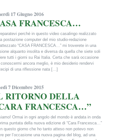
ncesca Alderisi
nerdì 17 Giugno 2016
ASA FRANCESCA…
paratevi perché in questo video casalingo realizzato
la postazione computer del mio studio-redazione
attezzato “CASA FRANCESCA…” mi troverete in una
sione alquanto insolita e diversa da quella che siete soli
ere tutti i giorni su Rai Italia. Certa che sarà occasione
 conoscermi ancora meglio, è mio desiderio rendervi
tecipi di una riflessione nata […]
ncesca Alderisi
nedì 7 Dicembre 2015
L RITORNO DELLA
CARA FRANCESCA…”
siamo! Ormai in ogni angolo del mondo è andata in onda
prima puntata della nuova edizione di “Cara Francesca…”
in questo giorno che ho tanto atteso non potevo non
ire per l’occasione una nuova pagina del blog, ad una