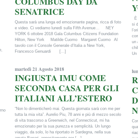
COLUMBUS DAY DA
SENATRICE
È u
Questa sarà una lunga ed emozionante pagina, ricca di foto
si 
e video. Ci vediamo lunedì sulla Fifth Avenue… NEY
l’o
YORK 6 ottobre 2018 Gala Columbus Citizens Foundation
com
Hilton, New York Matilde Cuomo Margaret Cuomo Al
un 
tavolo con il Console Generale d’Italia a New York,
chi
e,
Francesco Genuardi […]
Un 
Francesca Alderisi
Fra
martedì 21 Agosto 2018
lu
INGIUSTA IMU COME
R
SECONDA CASA PER GLI
C
ITALIANI ALL’ESTERO
D
N
“Non lo dimenticherò mai. Questa giornata sarà con me per
orno
tutta la mia vita”. Aurelio Piu, 78 anni e più di mezzo secolo
di vita trascorso a Greenwich, nel Connecticut, mi ha
Con
emozionato per la sua purezza e semplicità. Un lungo
qua
viaggio, da solo, lo ha riportato in Sardegna, nella sua
ria
amata Banari, appositamente per […]