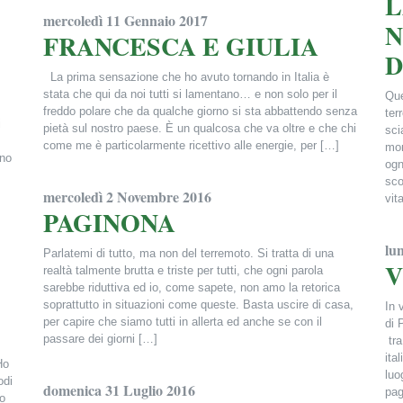
L
mercoledì 11 Gennaio 2017
N
FRANCESCA E GIULIA
D
La prima sensazione che ho avuto tornando in Italia è
stata che qui da noi tutti si lamentano… e non solo per il
Que
freddo polare che da qualche giorno si sta abbattendo senza
ter
i
pietà sul nostro paese. È un qualcosa che va oltre e che chi
sci
come me è particolarmente ricettivo alle energie, per […]
mon
nno
ogn
Francesca Alderisi
sco
mercoledì 2 Novembre 2016
vit
PAGINONA
Fra
lu
Parlatemi di tutto, ma non del terremoto. Si tratta di una
V
realtà talmente brutta e triste per tutti, che ogni parola
sarebbe riduttiva ed io, come sapete, non amo la retorica
soprattutto in situazioni come queste. Basta uscire di casa,
In 
per capire che siamo tutti in allerta ed anche se con il
di 
passare dei giorni […]
tra
ita
Ho
Francesca Alderisi
luo
odi
domenica 31 Luglio 2016
pag
lo