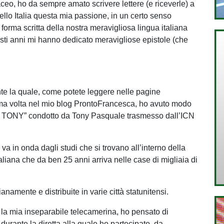
ceo, ho da sempre amato scrivere lettere (e riceverle) a
ello Italia questa mia passione, in un certo senso
 forma scritta della nostra meravigliosa lingua italiana
esti anni mi hanno dedicato meravigliose epistole (che
te la quale, come potete leggere nelle pagine
prima volta nel mio blog ProntoFrancesca, ho avuto modo
O TONY” condotto da Tony Pasquale trasmesso dall’ICN
va in onda dagli studi che si trovano all’interno della
liana che da ben 25 anni arriva nelle case di migliaia di
namente e distribuite in varie città statunitensi.
a mia inseparabile telecamerina, ho pensato di
urante la diretta alla quale ho partecipato, da