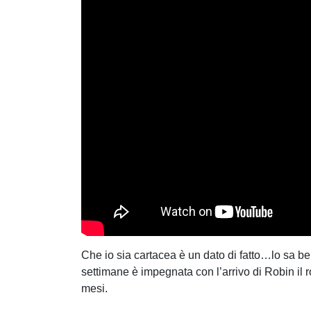
Che io sia cartacea è un dato di fatto…lo sa 
settimane è impegnata con l’arrivo di Robin il
mesi.