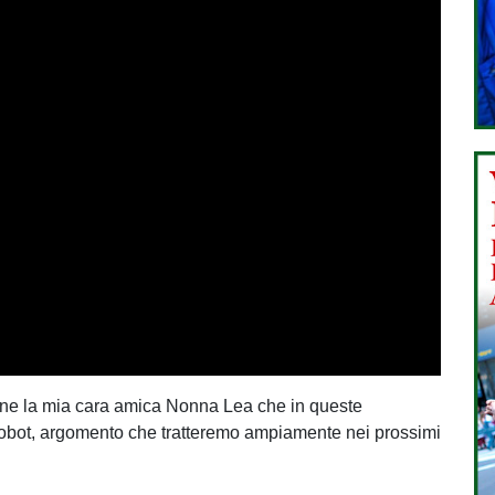
bene la mia cara amica Nonna Lea che in queste
 robot, argomento che tratteremo ampiamente nei prossimi