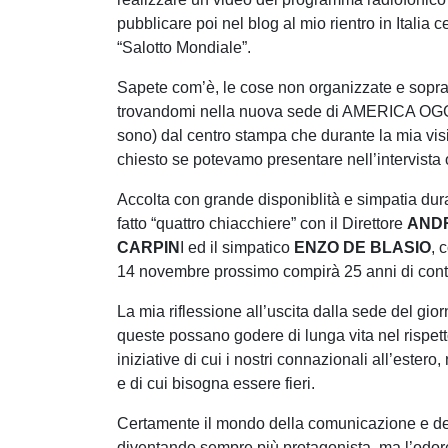
pubblicare poi nel blog al mio rientro in Italia c
“Salotto Mondiale”.
Sapete com’è, le cose non organizzate e soprat
trovandomi nella nuova sede di AMERICA OGGI 
sono) dal centro stampa che durante la mia vis
chiesto se potevamo presentare nell’intervista o
Accolta con grande disponiblità e simpatia dura
fatto “quattro chiacchiere” con il Direttore
AND
CARPIN
I ed il simpatico
ENZO DE BLASIO
, 
14 novembre prossimo compirà 25 anni di cont
La mia riflessione all’uscita dalla sede del gi
queste possano godere di lunga vita nel rispet
iniziative di cui i nostri connazionali all’estero
e di cui bisogna essere fieri.
Certamente il mondo della comunicazione e del
diventando sempre più protagonista, ma l’odore