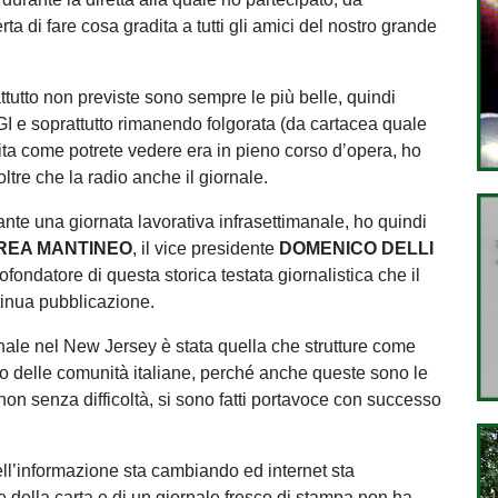
erta di fare cosa gradita a tutti gli amici del nostro grande
tutto non previste sono sempre le più belle, quindi
e soprattutto rimanendo folgorata (da cartacea quale
ita come potrete vedere era in pieno corso d’opera, ho
ltre che la radio anche il giornale.
nte una giornata lavorativa infrasettimanale, ho quindi
REA MANTINEO
, il vice presidente
DOMENICO DELLI
cofondatore di questa storica testata giornalistica che il
inua pubblicazione.
ornale nel New Jersey è stata quella che strutture come
to delle comunità italiane, perché anche queste sono le
, non senza difficoltà, si sono fatti portavoce con successo
l’informazione sta cambiando ed internet sta
 della carta e di un giornale fresco di stampa non ha