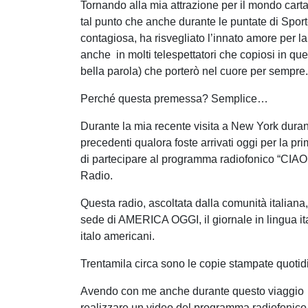
Tornando alla mia attrazione per il mondo carta
tal punto che anche durante le puntate di Sport
contagiosa, ha risvegliato l’innato amore per la
anche in molti telespettatori che copiosi in qu
bella parola) che porterò nel cuore per sempre.
Perché questa premessa? Semplice…
Durante la mia recente visita a New York duran
precedenti qualora foste arrivati oggi per la 
di partecipare al programma radiofonico “CIA
Radio.
Questa radio, ascoltata dalla comunità italiana, 
sede di AMERICA OGGI, il giornale in lingua ita
italo americani.
Trentamila circa sono le copie stampate quotidia
Avendo con me anche durante questo viaggio l
realizzare un video del programma radiofonico d