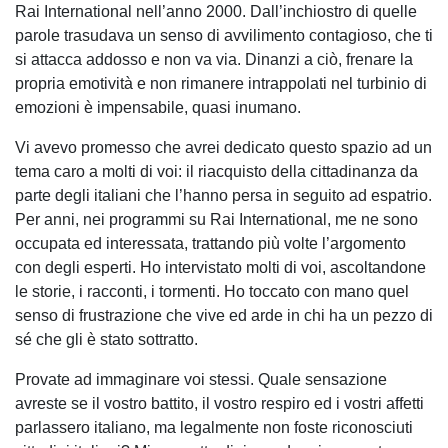
Rai International nell’anno 2000. Dall’inchiostro di quelle
parole trasudava un senso di avvilimento contagioso, che ti
si attacca addosso e non va via. Dinanzi a ciò, frenare la
propria emotività e non rimanere intrappolati nel turbinio di
emozioni è impensabile, quasi inumano.
Vi avevo promesso che avrei dedicato questo spazio ad un
tema caro a molti di voi: il riacquisto della cittadinanza da
parte degli italiani che l’hanno persa in seguito ad espatrio.
Per anni, nei programmi su Rai International, me ne sono
occupata ed interessata, trattando più volte l’argomento
con degli esperti. Ho intervistato molti di voi, ascoltandone
le storie, i racconti, i tormenti. Ho toccato con mano quel
senso di frustrazione che vive ed arde in chi ha un pezzo di
sé che gli è stato sottratto.
Provate ad immaginare voi stessi. Quale sensazione
avreste se il vostro battito, il vostro respiro ed i vostri affetti
parlassero italiano, ma legalmente non foste riconosciuti