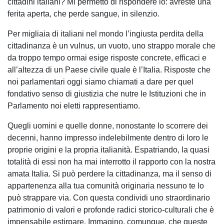
cittadini italiani? Mi permetto di rispondere io: avreste una
ferita aperta, che perde sangue, in silenzio.
Per migliaia di italiani nel mondo l’ingiusta perdita della
cittadinanza è un vulnus, un vuoto, uno strappo morale che
da troppo tempo ormai esige risposte concrete, efficaci e
all’altezza di un Paese civile quale è l’Italia. Risposte che
noi parlamentari oggi siamo chiamati a dare per quel
fondativo senso di giustizia che nutre le Istituzioni che in
Parlamento noi eletti rappresentiamo.
Quegli uomini e quelle donne, nonostante lo scorrere dei
decenni, hanno impresso indelebilmente dentro di loro le
proprie origini e la propria italianità. Espatriando, la quasi
totalità di essi non ha mai interrotto il rapporto con la nostra
amata Italia. Si può perdere la cittadinanza, ma il senso di
appartenenza alla tua comunità originaria nessuno te lo
può strappare via. Con questa condividi uno straordinario
patrimonio di valori e profonde radici storico-culturali che è
impensabile estirpare. Immagino, comunque, che queste