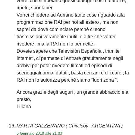
vorrei che si ripetano questi dialoghi così naturali e,
ripeto, spontanei.
Vorrei chiedere ad Adriano tante cose riguardo alla
programmazione RAI per noi all’estero , ma non
saprei da dove cominciare perché ci sono
trasmissioni veramente inutili e altre che vorrei
rivedere , ma la RAI non lo permette .
Dovete sapere che Televisión Española , tramite
Internet , ci permette di entrare gratuitamente negli
archivi per poter rivedere filmati ed episodi di
sceneggiati ormai datati , basta cercarli e cliccare , la
RAI non lo autorizza perché siamo “fuori zona “.
Ancora grazie degli auguri , un grande abbraccio e a
presto,
Liliana
MARTA GALZERANO
( Chivilcoy , ARGENTINA )
5 Gennaio 2018 alle 21:03