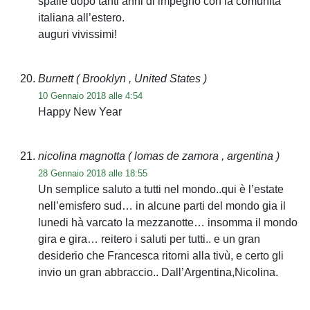
spalle dopo tanti anni di impegno con la comunitá
italiana all’estero.
auguri vivissimi!
Burnett
( Brooklyn , United States )
10 Gennaio 2018 alle 4:54
Happy New Year
nicolina magnotta
( lomas de zamora , argentina )
28 Gennaio 2018 alle 18:55
Un semplice saluto a tutti nel mondo..qui è l’estate
nell’emisfero sud… in alcune parti del mondo gia il
lunedi hà varcato la mezzanotte… insomma il mondo
gira e gira… reitero i saluti per tutti.. e un gran
desiderio che Francesca ritorni alla tivù, e certo gli
invio un gran abbraccio.. Dall’Argentina,Nicolina.