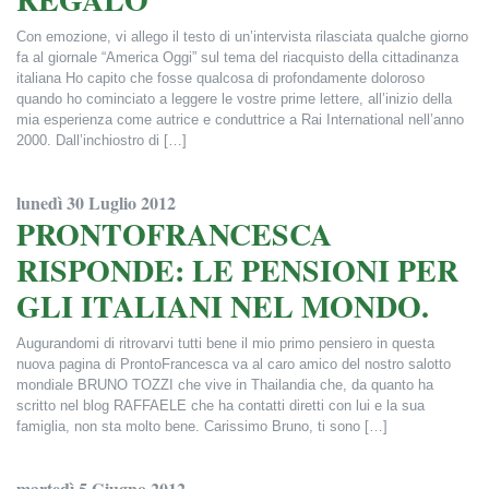
Con emozione, vi allego il testo di un’intervista rilasciata qualche giorno
fa al giornale “America Oggi” sul tema del riacquisto della cittadinanza
italiana Ho capito che fosse qualcosa di profondamente doloroso
quando ho cominciato a leggere le vostre prime lettere, all’inizio della
mia esperienza come autrice e conduttrice a Rai International nell’anno
2000. Dall’inchiostro di […]
Francesca Alderisi
lunedì 30 Luglio 2012
PRONTOFRANCESCA
RISPONDE: LE PENSIONI PER
GLI ITALIANI NEL MONDO.
Augurandomi di ritrovarvi tutti bene il mio primo pensiero in questa
nuova pagina di ProntoFrancesca va al caro amico del nostro salotto
mondiale BRUNO TOZZI che vive in Thailandia che, da quanto ha
scritto nel blog RAFFAELE che ha contatti diretti con lui e la sua
famiglia, non sta molto bene. Carissimo Bruno, ti sono […]
Francesca Alderisi
martedì 5 Giugno 2012