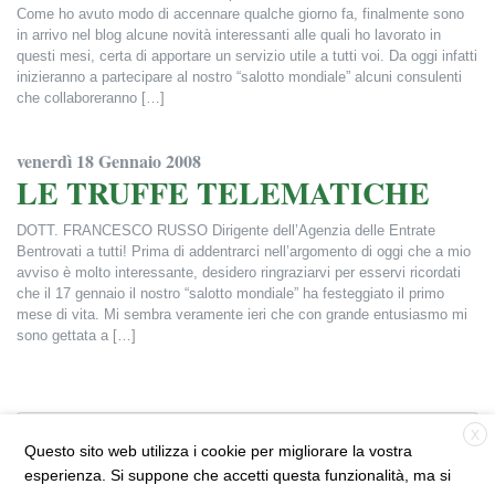
Come ho avuto modo di accennare qualche giorno fa, finalmente sono
in arrivo nel blog alcune novità interessanti alle quali ho lavorato in
questi mesi, certa di apportare un servizio utile a tutti voi. Da oggi infatti
inizieranno a partecipare al nostro “salotto mondiale” alcuni consulenti
che collaboreranno […]
Francesca Alderisi
venerdì 18 Gennaio 2008
LE TRUFFE TELEMATICHE
DOTT. FRANCESCO RUSSO Dirigente dell’Agenzia delle Entrate
Bentrovati a tutti! Prima di addentrarci nell’argomento di oggi che a mio
avviso è molto interessante, desidero ringraziarvi per esservi ricordati
che il 17 gennaio il nostro “salotto mondiale” ha festeggiato il primo
mese di vita. Mi sembra veramente ieri che con grande entusiasmo mi
sono gettata a […]
Francesca Alderisi
X
ProntoFrancesca.it
Questo sito web utilizza i cookie per migliorare la vostra
© 2026 Francesca Alderisi |
Informativa Privacy
|
esperienza. Si suppone che accetti questa funzionalità, ma si