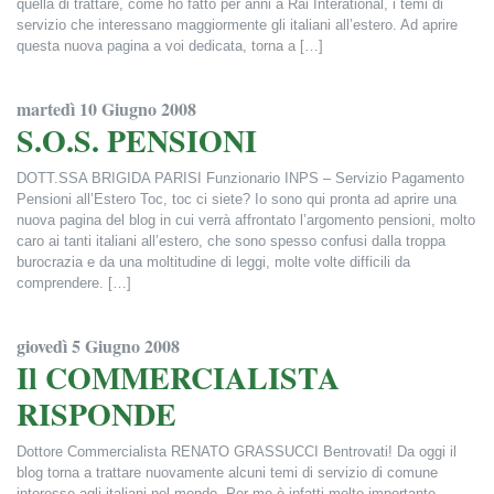
quella di trattare, come ho fatto per anni a Rai Interational, i temi di
servizio che interessano maggiormente gli italiani all’estero. Ad aprire
questa nuova pagina a voi dedicata, torna a […]
Francesca Alderisi
martedì 10 Giugno 2008
S.O.S. PENSIONI
DOTT.SSA BRIGIDA PARISI Funzionario INPS – Servizio Pagamento
Pensioni all’Estero Toc, toc ci siete? Io sono qui pronta ad aprire una
nuova pagina del blog in cui verrà affrontato l’argomento pensioni, molto
caro ai tanti italiani all’estero, che sono spesso confusi dalla troppa
burocrazia e da una moltitudine di leggi, molte volte difficili da
comprendere. […]
Francesca Alderisi
giovedì 5 Giugno 2008
Il COMMERCIALISTA
RISPONDE
Dottore Commercialista RENATO GRASSUCCI Bentrovati! Da oggi il
blog torna a trattare nuovamente alcuni temi di servizio di comune
interesse agli italiani nel mondo. Per me è infatti molto importante