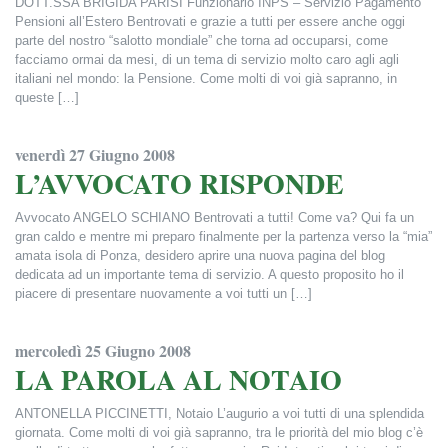
DOTT.SSA BRIGIDA PARISI Funzionario INPS – Servizio Pagamento
Pensioni all’Estero Bentrovati e grazie a tutti per essere anche oggi
parte del nostro “salotto mondiale” che torna ad occuparsi, come
facciamo ormai da mesi, di un tema di servizio molto caro agli agli
italiani nel mondo: la Pensione. Come molti di voi già sapranno, in
queste […]
Francesca Alderisi
venerdì 27 Giugno 2008
L’AVVOCATO RISPONDE
Avvocato ANGELO SCHIANO Bentrovati a tutti! Come va? Qui fa un
gran caldo e mentre mi preparo finalmente per la partenza verso la “mia”
amata isola di Ponza, desidero aprire una nuova pagina del blog
dedicata ad un importante tema di servizio. A questo proposito ho il
piacere di presentare nuovamente a voi tutti un […]
Francesca Alderisi
mercoledì 25 Giugno 2008
LA PAROLA AL NOTAIO
ANTONELLA PICCINETTI, Notaio L’augurio a voi tutti di una splendida
giornata. Come molti di voi già sapranno, tra le priorità del mio blog c’è