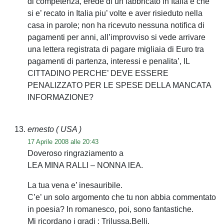
di competenza, erede di un fabbricato in Italia e che
si e’ recato in Italia piu’ volte e aver risieduto nella
casa in parole; non ha ricevuto nessuna notifica di
pagamenti per anni, all’improvviso si vede arrivare
una lettera registrata di pagare migliaia di Euro tra
pagamenti di partenza, interessi e penalita’, IL
CITTADINO PERCHE’ DEVE ESSERE
PENALIZZATO PER LE SPESE DELLA MANCATA
INFORMAZIONE?
ernesto
( USA )
17 Aprile 2008 alle 20:43
Doveroso ringraziamento a
LEA MINA RALLI – NONNA lEA.
La tua vena e’ inesauribile.
C’e’ un solo argomento che tu non abbia commentato
in poesia? In romanesco, poi, sono fantastiche.
Mi ricordano i gradi : Trilussa,Belli.