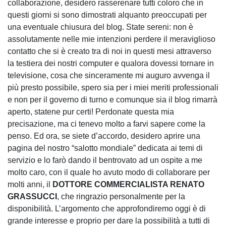
collaborazione, desidero rasserenare tutti coloro che in
questi giorni si sono dimostrati alquanto preoccupati per
una eventuale chiusura del blog. State sereni: non è
assolutamente nelle mie intenzioni perdere il meraviglioso
contatto che si è creato tra di noi in questi mesi attraverso
la testiera dei nostri computer e qualora dovessi tornare in
televisione, cosa che sinceramente mi auguro avvenga il
più presto possibile, spero sia per i miei meriti professionali
e non per il governo di turno e comunque sia il blog rimarrà
aperto, statene pur certi! Perdonate questa mia
precisazione, ma ci tenevo molto a farvi sapere come la
penso. Ed ora, se siete d’accordo, desidero aprire una
pagina del nostro “salotto mondiale” dedicata ai temi di
servizio e lo farò dando il bentrovato ad un ospite a me
molto caro, con il quale ho avuto modo di collaborare per
molti anni, il
DOTTORE COMMERCIALISTA RENATO
GRASSUCCI
, che ringrazio personalmente per la
disponibilità. L’argomento che approfondiremo oggi è di
grande interesse e proprio per dare la possibilità a tutti di