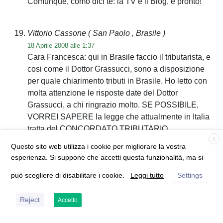
Comunque, como dici te: la TV e il Blog, e pronto!
Vittorio Cassone
( San Paolo , Brasile )
18 Aprile 2008 alle 1:37
Cara Francesca: qui in Brasile faccio il tributarista, e
cosi come il Dottor Grassucci, sono a disposizione
per quale chiarimento tributi in Brasile. Ho letto con
molta attenzione le risposte date del Dottor
Grassucci, a chi ringrazio molto. SE POSSIBILE,
VORREI SAPERE la legge che attualmente in Italia
tratta del CONCORDATO TRIBUTARIO.
X
Questo sito web utilizza i cookie per migliorare la vostra
esperienza. Si suppone che accetti questa funzionalità, ma si
POSITANO RECORDS
( AGEROLA - NAPOLI ,
ITALIA )
può scegliere di disabilitare i cookie.
Leggi tutto
Settings
18 Aprile 2008 alle 2:49
Saluto Francesca, il DR e tutti i frequentatori del blog.
Reject
Accetto
Riguardo alle notifiche, fiscali e non, da sempre sono
un campo minato.