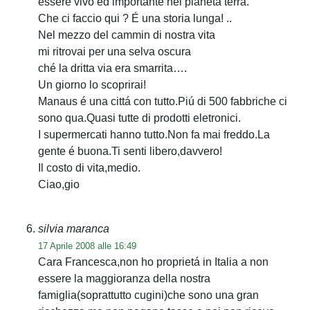
essere vivo ed importante nel pianeta terra.
Che ci faccio qui ? É una storia lunga! ..
Nel mezzo del cammin di nostra vita
mi ritrovai per una selva oscura
ché la dritta via era smarrita….
Un giorno lo scoprirai!
Manaus é una cittá con tutto.Piú di 500 fabbriche ci
sono qua.Quasi tutte di prodotti eletronici.
I supermercati hanno tutto.Non fa mai freddo.La
gente é buona.Ti senti libero,davvero!
Il costo di vita,medio.
Ciao,gio
silvia maranca
17 Aprile 2008 alle 16:49
Cara Francesca,non ho proprietá in Italia a non
essere la maggioranza della nostra
famiglia(soprattutto cugini)che sono una gran