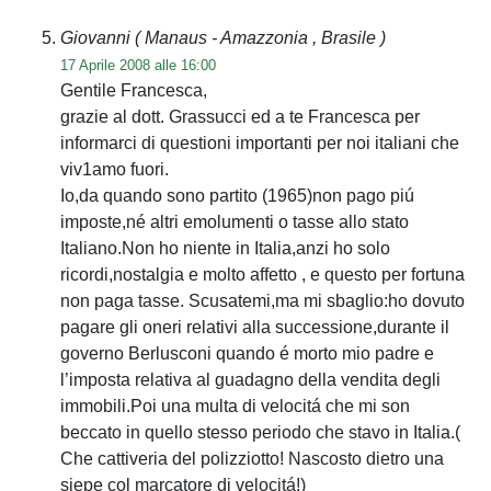
Giovanni
( Manaus - Amazzonia , Brasile )
17 Aprile 2008 alle 16:00
Gentile Francesca,
grazie al dott. Grassucci ed a te Francesca per
informarci di questioni importanti per noi italiani che
viv1amo fuori.
Io,da quando sono partito (1965)non pago piú
imposte,né altri emolumenti o tasse allo stato
Italiano.Non ho niente in Italia,anzi ho solo
ricordi,nostalgia e molto affetto , e questo per fortuna
non paga tasse. Scusatemi,ma mi sbaglio:ho dovuto
pagare gli oneri relativi alla successione,durante il
governo Berlusconi quando é morto mio padre e
l’imposta relativa al guadagno della vendita degli
immobili.Poi una multa di velocitá che mi son
beccato in quello stesso periodo che stavo in Italia.(
Che cattiveria del polizziotto! Nascosto dietro una
siepe col marcatore di velocitá!)