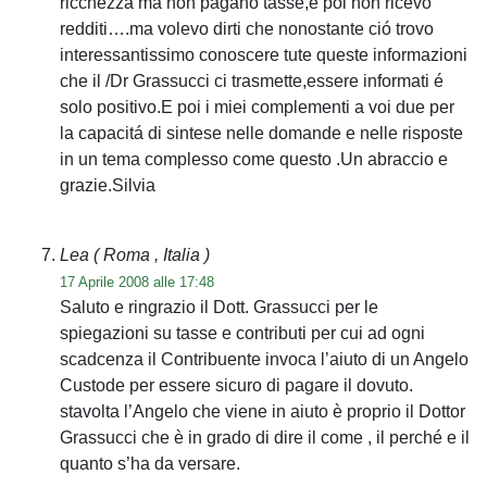
ricchezza ma non pagano tasse,e poi non ricevo
redditi….ma volevo dirti che nonostante ció trovo
interessantissimo conoscere tute queste informazioni
che il /Dr Grassucci ci trasmette,essere informati é
solo positivo.E poi i miei complementi a voi due per
la capacitá di sintese nelle domande e nelle risposte
in un tema complesso come questo .Un abraccio e
grazie.Silvia
Lea
( Roma , Italia )
17 Aprile 2008 alle 17:48
Saluto e ringrazio il Dott. Grassucci per le
spiegazioni su tasse e contributi per cui ad ogni
scadcenza il Contribuente invoca l’aiuto di un Angelo
Custode per essere sicuro di pagare il dovuto.
stavolta l’Angelo che viene in aiuto è proprio il Dottor
Grassucci che è in grado di dire il come , il perché e il
quanto s’ha da versare.