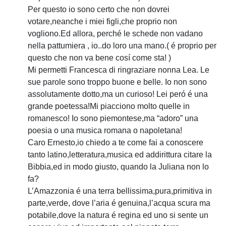
Per questo io sono certo che non dovrei
votare,neanche i miei figli,che proprio non
vogliono.Ed allora, perché le schede non vadano
nella pattumiera , io..do loro una mano.( é proprio per
questo che non va bene cosí come sta! )
Mi permetti Francesca di ringraziare nonna Lea. Le
sue parole sono troppo buone e belle. Io non sono
assolutamente dotto,ma un curioso! Lei peró é una
grande poetessa!Mi piacciono molto quelle in
romanesco! Io sono piemontese,ma “adoro” una
poesia o una musica romana o napoletana!
Caro Ernesto,io chiedo a te come fai a conoscere
tanto latino,letteratura,musica ed addirittura citare la
Bibbia,ed in modo giusto, quando la Juliana non lo
fa?
L’Amazzonia é una terra bellissima,pura,primitiva in
parte,verde, dove l’aria é genuina,l’acqua scura ma
potabile,dove la natura é regina ed uno si sente un