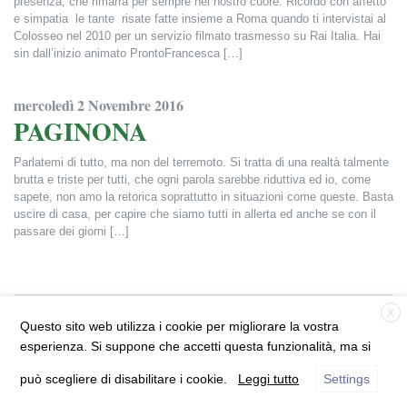
presenza, che rimarrà per sempre nel nostro cuore. Ricordo con affetto
e simpatia le tante risate fatte insieme a Roma quando ti intervistai al
Colosseo nel 2010 per un servizio filmato trasmesso su Rai Italia. Hai
sin dall’inizio animato ProntoFrancesca […]
Francesca Alderisi
mercoledì 2 Novembre 2016
PAGINONA
Parlatemi di tutto, ma non del terremoto. Si tratta di una realtà talmente
brutta e triste per tutti, che ogni parola sarebbe riduttiva ed io, come
sapete, non amo la retorica soprattutto in situazioni come queste. Basta
uscire di casa, per capire che siamo tutti in allerta ed anche se con il
passare dei giorni […]
Francesca Alderisi
X
ProntoFrancesca.it
Questo sito web utilizza i cookie per migliorare la vostra
© 2026 Francesca Alderisi |
Informativa Privacy
|
esperienza. Si suppone che accetti questa funzionalità, ma si
Disclaimer
può scegliere di disabilitare i cookie.
Leggi tutto
Settings
Sito realizzato da
Flyer communication