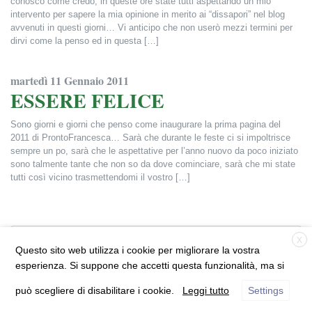
conosco come credo, in queste ore state tutti aspettando un mio
intervento per sapere la mia opinione in merito ai “dissapori” nel blog
avvenuti in questi giorni… Vi anticipo che non userò mezzi termini per
dirvi come la penso ed in questa […]
Francesca Alderisi
martedì 11 Gennaio 2011
ESSERE FELICE
Sono giorni e giorni che penso come inaugurare la prima pagina del
2011 di ProntoFrancesca… Sarà che durante le feste ci si impoltrisce
sempre un po, sarà che le aspettative per l’anno nuovo da poco iniziato
sono talmente tante che non so da dove cominciare, sarà che mi state
tutti così vicino trasmettendomi il vostro […]
Francesca Alderisi
X
ProntoFrancesca.it
Questo sito web utilizza i cookie per migliorare la vostra
© 2026 Francesca Alderisi |
Informativa Privacy
|
esperienza. Si suppone che accetti questa funzionalità, ma si
Disclaimer
può scegliere di disabilitare i cookie.
Leggi tutto
Settings
Sito realizzato da
Flyer communication