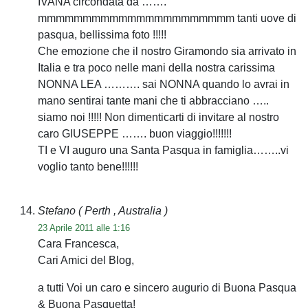
IVANA circondata da …….
mmmmmmmmmmmmmmmmmmmmmm tanti uove di
pasqua, bellissima foto !!!!!
Che emozione che il nostro Giramondo sia arrivato in
Italia e tra poco nelle mani della nostra carissima
NONNA LEA ………. sai NONNA quando lo avrai in
mano sentirai tante mani che ti abbracciano …..
siamo noi !!!!! Non dimenticarti di invitare al nostro
caro GIUSEPPE ……. buon viaggio!!!!!!!
TI e VI auguro una Santa Pasqua in famiglia……..vi
voglio tanto bene!!!!!!
Stefano
( Perth , Australia )
23 Aprile 2011 alle 1:16
Cara Francesca,
Cari Amici del Blog,
a tutti Voi un caro e sincero augurio di Buona Pasqua
& Buona Pasquetta!