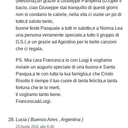
(Messina),un grazie a Giuseppe Pampena (US)per il
bacio, ciao Giuseppe stai tranquillo di questi giorni
non si condano le calorie, nella vita ci vuole un po di
tutto,ti saluto tanto,
buone feste Pasquale a tutti in salotto,e a Nonna Lea
una persona veramente speciale,a tutto il gruppo di
G.S.I.,e un grazie ad Agostino per le belle canzoni
che ci regala,
PS. Mia cara Francesca io con Luigi ti vogliamo
inviare un augurio speciale di una buona e Santa
Pasqua,a te con tutta la tua famiglia,e che Cristo
Risolto ti riempe il tuo cuore di tanta felicita,e tanta
fortuna che te lo merti,
ti vogliamo tanto bene.
Francesca&Luigi.
Lucia
( Buenos Aires , Argentina )
23 Aprile 2011 alle 6:40