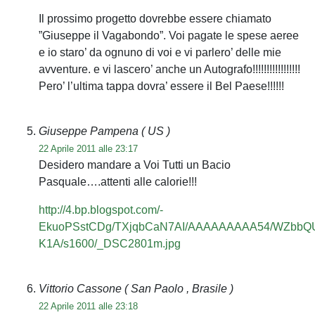
Il prossimo progetto dovrebbe essere chiamato
”Giuseppe il Vagabondo”. Voi pagate le spese aeree
e io staro’ da ognuno di voi e vi parlero’ delle mie
avventure. e vi lascero’ anche un Autografo!!!!!!!!!!!!!!!!!
Pero’ l’ultima tappa dovra’ essere il Bel Paese!!!!!!
Giuseppe Pampena
( US )
22 Aprile 2011 alle 23:17
Desidero mandare a Voi Tutti un Bacio
Pasquale….attenti alle calorie!!!
http://4.bp.blogspot.com/-
EkuoPSstCDg/TXjqbCaN7AI/AAAAAAAAA54/WZbbQ
K1A/s1600/_DSC2801m.jpg
Vittorio Cassone
( San Paolo , Brasile )
22 Aprile 2011 alle 23:18