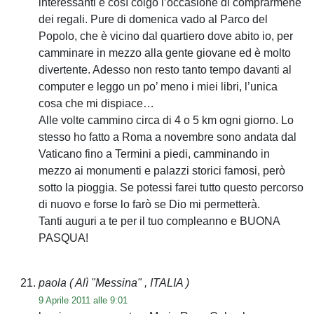
interessanti e così colgo l’occasione di comprarmene
dei regali. Pure di domenica vado al Parco del
Popolo, che è vicino dal quartiero dove abito io, per
camminare in mezzo alla gente giovane ed è molto
divertente. Adesso non resto tanto tempo davanti al
computer e leggo un po’ meno i miei libri, l’unica
cosa che mi dispiace…
Alle volte cammino circa di 4 o 5 km ogni giorno. Lo
stesso ho fatto a Roma a novembre sono andata dal
Vaticano fino a Termini a piedi, camminando in
mezzo ai monumenti e palazzi storici famosi, però
sotto la pioggia. Se potessi farei tutto questo percorso
di nuovo e forse lo farò se Dio mi permetterà.
Tanti auguri a te per il tuo compleanno e BUONA
PASQUA!
paola
( Alì "Messina" , ITALIA )
9 Aprile 2011 alle 9:01