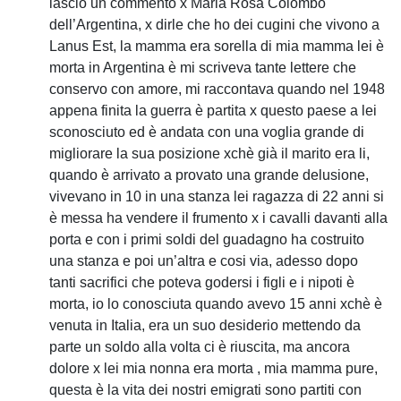
lascio un commento x Maria Rosa Colombo
dell’Argentina, x dirle che ho dei cugini che vivono a
Lanus Est, la mamma era sorella di mia mamma lei è
morta in Argentina è mi scriveva tante lettere che
conservo con amore, mi raccontava quando nel 1948
appena finita la guerra è partita x questo paese a lei
sconosciuto ed è andata con una voglia grande di
migliorare la sua posizione xchè già il marito era li,
quando è arrivato a provato una grande delusione,
vivevano in 10 in una stanza lei ragazza di 22 anni si
è messa ha vendere il frumento x i cavalli davanti alla
porta e con i primi soldi del guadagno ha costruito
una stanza e poi un’altra e cosi via, adesso dopo
tanti sacrifici che poteva godersi i figli e i nipoti è
morta, io lo conosciuta quando avevo 15 anni xchè è
venuta in Italia, era un suo desiderio mettendo da
parte un soldo alla volta ci è riuscita, ma ancora
dolore x lei mia nonna era morta , mia mamma pure,
questa è la vita dei nostri emigrati sono partiti con