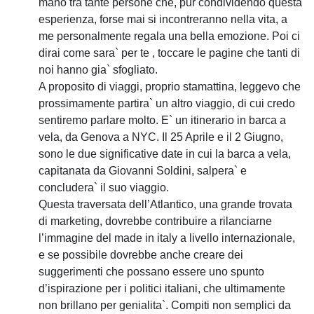
mano tra tante persone che, pur condividendo questa
esperienza, forse mai si incontreranno nella vita, a
me personalmente regala una bella emozione. Poi ci
dirai come sara` per te , toccare le pagine che tanti di
noi hanno gia` sfogliato.
A proposito di viaggi, proprio stamattina, leggevo che
prossimamente partira` un altro viaggio, di cui credo
sentiremo parlare molto. E` un itinerario in barca a
vela, da Genova a NYC. Il 25 Aprile e il 2 Giugno,
sono le due significative date in cui la barca a vela,
capitanata da Giovanni Soldini, salpera` e
concludera` il suo viaggio.
Questa traversata dell’Atlantico, una grande trovata
di marketing, dovrebbe contribuire a rilanciarne
l’immagine del made in italy a livello internazionale,
e se possibile dovrebbe anche creare dei
suggerimenti che possano essere uno spunto
d’ispirazione per i politici italiani, che ultimamente
non brillano per genialita`. Compiti non semplici da