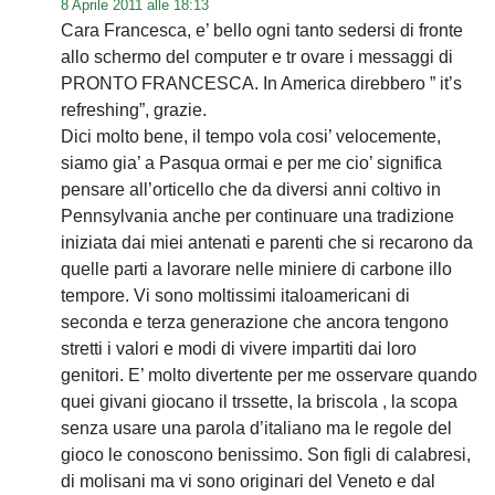
8 Aprile 2011 alle 18:13
Cara Francesca, e’ bello ogni tanto sedersi di fronte
allo schermo del computer e tr ovare i messaggi di
PRONTO FRANCESCA. In America direbbero ” it’s
refreshing”, grazie.
Dici molto bene, il tempo vola cosi’ velocemente,
siamo gia’ a Pasqua ormai e per me cio’ significa
pensare all’orticello che da diversi anni coltivo in
Pennsylvania anche per continuare una tradizione
iniziata dai miei antenati e parenti che si recarono da
quelle parti a lavorare nelle miniere di carbone illo
tempore. Vi sono moltissimi italoamericani di
seconda e terza generazione che ancora tengono
stretti i valori e modi di vivere impartiti dai loro
genitori. E’ molto divertente per me osservare quando
quei givani giocano il trssette, la briscola , la scopa
senza usare una parola d’italiano ma le regole del
gioco le conoscono benissimo. Son figli di calabresi,
di molisani ma vi sono originari del Veneto e dal