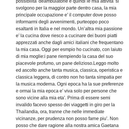
possibilita’ deambulatorie e quindi le mia attivita’ si
svolgono per la maggior parte dentro casa, la mia
principale occupazione e’ il computer dove posso
informarmi degli avvenimenti, purteoppo poco
esaltanti in Italia e nel mondo. Un’altra mia passione
e’ la cucina dove riesco a cucinare dei buoni piatti
apprezzati anche dagli amici italiani che frequentano
la mia casa. Oggi per esmpio ho cucinato, con laiuto
di mia moglie:i pane riempiendo la casa del suo
piacevole profumo, un pane delizioso.Leggo molto
ed ascolto anche tanta musica, classica, operistica e
classica leggera, di contro non ho tanta simpatia per
la musica moderna. Ogni epoca ha la sue preferenze
e ormai la mia epoca e’ viva solo per persone che
sono vicine alla mia eta’. Prima di essere semi
invalido facevo spesso dei viaggetti in giro per la
Thailandia, ora, tranne che nelle immediate
vicinanze, per prudenza non posso farne piu’. Non
posso che dare ragione alla nostra amica Gaetana