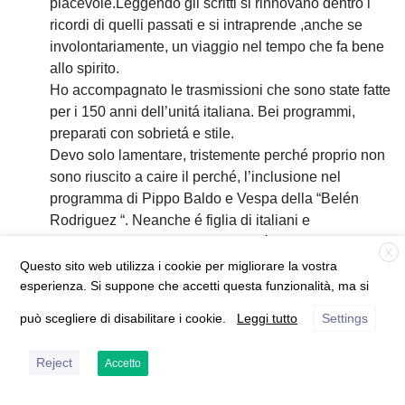
piacevole.Leggendo gli scritti si rinnovano dentro i
ricordi di quelli passati e si intraprende ,anche se
involontariamente, un viaggio nel tempo che fa bene
allo spirito.
Ho accompagnato le trasmissioni che sono state fatte
per i 150 anni dell’unitá italiana. Bei programmi,
preparati con sobrietá e stile.
Devo solo lamentare, tristemente perché proprio non
sono riuscito a caire il perché, l’inclusione nel
programma di Pippo Baldo e Vespa della “Belén
Rodriguez “. Neanche é figlia di italiani e
“completamente vuota “di italianitá ( che oltre al resto
X
ha fatto una figuraccia davanti alla dignitosa sposa
Questo sito web utilizza i cookie per migliorare la vostra
dell ‘italiano caduto in Afganistan ). Possibile che non
esperienza. Si suppone che accetti questa funzionalità, ma si
ci fosse un’italiana decente da mettere al fianco dei
può scegliere di disabilitare i cookie.
Leggi tutto
Settings
due. E dopo quel tango di Carlos Gardel che
malamente ha cantato, cosa c’entrava con l ‘Unitá
Reject
Accetto
d’Italia ?
Non voglio creare polemiche, solo esprimere un