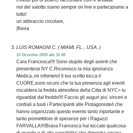
noi del salotto siamo sempre on line e partecipiamo a
tutto!
un abbraccio circolare,
}flavia
LUIS ROMAGNI C.
( MIAMI. FL. , USA. )
10 Dicembre 2009 alle 16:48
Cara Francesca!!!! Sono stupito degli aventi che
presenterai NY C.Riconosco la mia ignoranza
Medica..mi infomero! Il tuo scritto tocca il
CUORE,sono sicuro che la tua presenza agli eventi
riscaldera la fredda atmosfera della Citta di NYC> tu
riguardati dal freddo!!!! Faccio gli auguri piu’ sinceri e
cordiali a tuuti i Partecipanti alle Protagoniste/i che
hanno organizzato questo evento tanto inportante e
tanto promettitore di speranze per i Ragazzi
FARVALLA!!!!Brava Francesca hai toccato qualcosa
di grande e di alta sensibilita’ che dimostra ancora