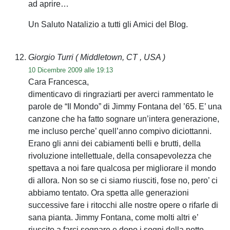
ad aprire…
Un Saluto Natalizio a tutti gli Amici del Blog.
Giorgio Turri
( Middletown, CT , USA )
10 Dicembre 2009 alle 19:13
Cara Francesca,
dimenticavo di ringraziarti per averci rammentato le
parole de “Il Mondo” di Jimmy Fontana del ’65. E’ una
canzone che ha fatto sognare un’intera generazione,
me incluso perche’ quell’anno compivo diciottanni.
Erano gli anni dei cabiamenti belli e brutti, della
rivoluzione intellettuale, della consapevolezza che
spettava a noi fare qualcosa per migliorare il mondo
di allora. Non so se ci siamo riusciti, fose no, pero’ ci
abbiamo tentato. Ora spetta alle generazioni
successive fare i ritocchi alle nostre opere o rifarle di
sana pianta. Jimmy Fontana, come molti altri e’
riuscito a farci sognare e dopo i sogni della notte