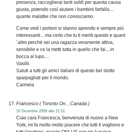
presenza, raccoglierai tanti soldi per questa causa
giusta, potendo così aiutare i bambini farfalla…
quante malattie che non conosciamo.
Come vedi i portoni si stanno aprendo e sempre più
interessanti…ma certo che tu ti meriti questo e quant
´altro perché sei una ragazza veramente attiva,
sensibile e ce la metti tutta in quello che fai…in
bocca al lupo…
Vasilli.
Saluti a tutti gli amici italiani di questo bel slotto
sparpagliati per il mondo.
Carmela
Francesco
( Toronto On. , Canada )
10 Dicembre 2009 alle 21:51
Ciao cara Francesca, benvenuta di nuovo a New
York, mi fa molto molto piacere che tutti ti vogliono e
tutti t’invitono, questo ONLUS non mi è nuovo