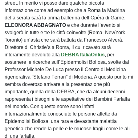
street. In merito vi posso dare qualche piccola
informazione come ad esempio che a Roma la Madrina
della serata sarà la prima ballerina dell’Opèra di Garne,
ELEONORA ABBAGNATO
e che durante l’evento si
svolgerà in tutte e tre le città coinvolte (Roma- NewYork -
Toronto) un’asta che sarà battuta da Francesco Alverà,
Direttore di Christie’s a Roma, il cui ricavato sarà
interamente devoluto alla
DEBRA ItaliaOnlus
, per
sostenere le ricerche sull’Epidermolisi Bollosa, svolte dal
Professor Michele De Luca presso il Centro di Medicina
rigenerativa “Stefano Ferrari” di Modena. A questo punto mi
sembra doveroso arrivare alla presentazione più
importante, quella della DEBRA, che da alcuni decenni
rappresenta i bisogni e le aspettative dei Bambini Farfalla
nel mondo. Con questo nome sono infatti
internazionalmente conosciute le persone affette da
Epidemolisi Bollosa, una rara e devastante malattia
genetica che rende la pelle e le mucose fragili come le ali
di una farfalla.