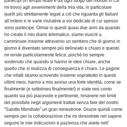
partecipi (in tempo reale e da ogni luogo del mondo in cui
mi trovo) agli avvenimenti della mia vita, in particolare
quelli più strettamente legati a ciò che riguarda gli Italiani
all’estero e le varie iniziative a voi dedicate di cui spesso
sono partecipe. Ormai in questi quasi due anni da quando
ho creato il mio diario telematico, siamo riusciti a
camminare insieme attraverso un sentiero che di giorno in
giorno è diventato sempre più delineato e chiaro e questo
mi rende particolarmente felice, poichè ho sempre
sostenuto che quando si hanno le idee chiare, anche
quello che si realizza di conseguenza è chiaro. Le pagine
che infatti stiamo scrivendo insieme soprattutto in questi
ultimi mesi, hanno a mio avviso una forte identità, come se
finalmente (e sottolineo finalmente!) vi siate resi conto
quanto sia più piacevole e pertinente, rimanere nei limiti
del possibile negli argomenti trattati senza fare del nostro
“Salotto Mondiale” un gran minestrone. Grazie quindi come
sempre per la collaborazione che mi dimostrate nel sapere
seguire le mie indicazioni e pazienza che avete nell’