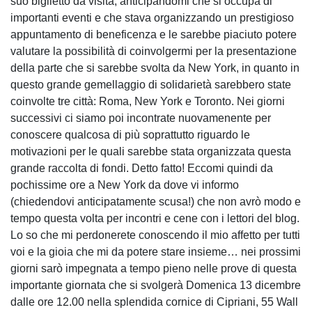
suo biglietto da visita, anticipandomi che si occupa di
importanti eventi e che stava organizzando un prestigioso
appuntamento di beneficenza e le sarebbe piaciuto potere
valutare la possibilità di coinvolgermi per la presentazione
della parte che si sarebbe svolta da New York, in quanto in
questo grande gemellaggio di solidarietà sarebbero state
coinvolte tre città: Roma, New York e Toronto. Nei giorni
successivi ci siamo poi incontrate nuovamenente per
conoscere qualcosa di più soprattutto riguardo le
motivazioni per le quali sarebbe stata organizzata questa
grande raccolta di fondi. Detto fatto! Eccomi quindi da
pochissime ore a New York da dove vi informo
(chiedendovi anticipatamente scusa!) che non avrò modo e
tempo questa volta per incontri e cene con i lettori del blog.
Lo so che mi perdonerete conoscendo il mio affetto per tutti
voi e la gioia che mi da potere stare insieme… nei prossimi
giorni sarò impegnata a tempo pieno nelle prove di questa
importante giornata che si svolgerà Domenica 13 dicembre
dalle ore 12.00 nella splendida cornice di Cipriani, 55 Wall