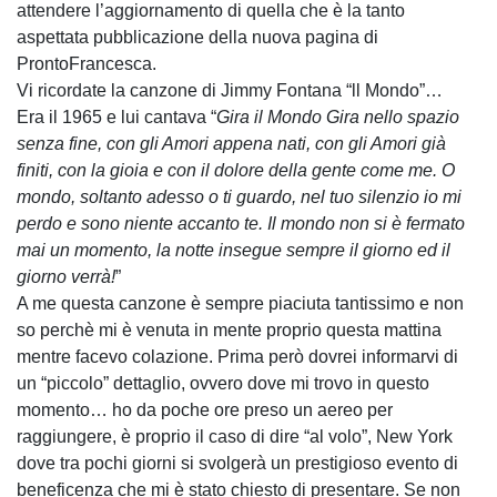
attendere l’aggiornamento di quella che è la tanto
aspettata pubblicazione della nuova pagina di
ProntoFrancesca.
Vi ricordate la canzone di Jimmy Fontana “ll Mondo”…
Era il 1965 e lui cantava “
Gira il Mondo Gira nello spazio
senza fine, con gli Amori appena nati, con gli Amori già
finiti, con la gioia e con il dolore della gente come me. O
mondo, soltanto adesso o ti guardo, nel tuo silenzio io mi
perdo e sono niente accanto te. Il mondo non si è fermato
mai un momento, la notte insegue sempre il giorno ed il
giorno verrà!
”
A me questa canzone è sempre piaciuta tantissimo e non
so perchè mi è venuta in mente proprio questa mattina
mentre facevo colazione. Prima però dovrei informarvi di
un “piccolo” dettaglio, ovvero dove mi trovo in questo
momento… ho da poche ore preso un aereo per
raggiungere, è proprio il caso di dire “al volo”, New York
dove tra pochi giorni si svolgerà un prestigioso evento di
beneficenza che mi è stato chiesto di presentare. Se non