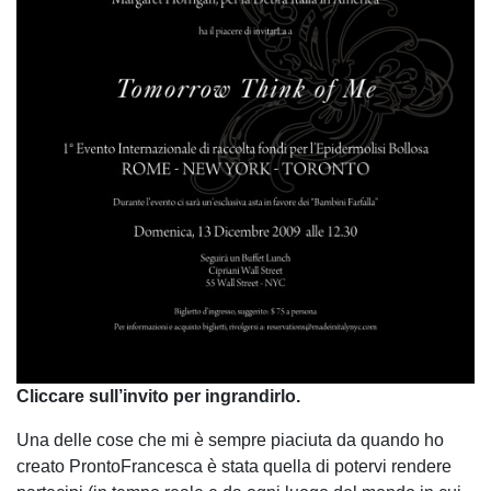
Cliccare sull’invito per ingrandirlo.
Una delle cose che mi è sempre piaciuta da quando ho
creato ProntoFrancesca è stata quella di potervi rendere