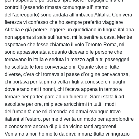
controlli (essendo rimasta comunque all’interno
dell’aereoporto) sono andata all’imbarco Alitalia. Con vera
fierezza vi confesso che ho sempre preferito viaggiare
Alitalia e già potere leggere un quotidiano in lingua italiana
non appena si sale sull’aereo, mi fa sentire a casa. Mentre
aspettavo che fosse chiamato il volo Toronto-Roma, mi
sono appassionata a quanto dicevano le persone che
tornavano in Italia e seduta in mezzo agli altri passeggeri,
ho scoltato le loro conversazioni. Quante storie, tutte
diverse, c’era chi tornava al paese d’origine per vacanza,
chi portava per la prima volta i figli a conoscere i luoghi
dove erano nati i nonni, chi faceva appena in tempo a
tornare per partecipare ad un funerale. Sarei stata li ad
ascoltare per ore, mi piace arricchirmi in tutti i modi
dell’umanità che mi circonda ed ormai ovunque trovo
italiani all’estero, per me diventa un modo per approfondire
e conoscere ancora di più da vicino tanti argomenti.
Veniamo a noi, ho molto da dirvi: innanzittutto vi ringrazio