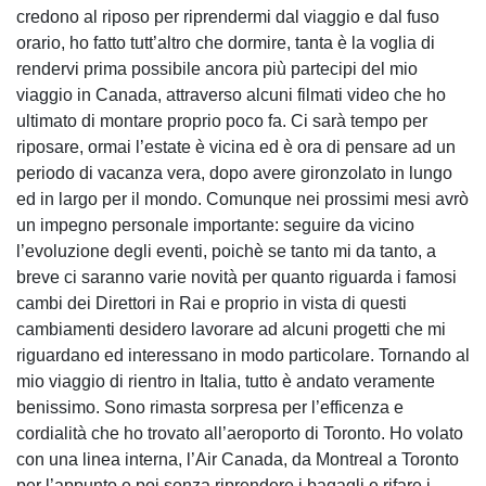
credono al riposo per riprendermi dal viaggio e dal fuso
orario, ho fatto tutt’altro che dormire, tanta è la voglia di
rendervi prima possibile ancora più partecipi del mio
viaggio in Canada, attraverso alcuni filmati video che ho
ultimato di montare proprio poco fa. Ci sarà tempo per
riposare, ormai l’estate è vicina ed è ora di pensare ad un
periodo di vacanza vera, dopo avere gironzolato in lungo
ed in largo per il mondo. Comunque nei prossimi mesi avrò
un impegno personale importante: seguire da vicino
l’evoluzione degli eventi, poichè se tanto mi da tanto, a
breve ci saranno varie novità per quanto riguarda i famosi
cambi dei Direttori in Rai e proprio in vista di questi
cambiamenti desidero lavorare ad alcuni progetti che mi
riguardano ed interessano in modo particolare. Tornando al
mio viaggio di rientro in Italia, tutto è andato veramente
benissimo. Sono rimasta sorpresa per l’efficenza e
cordialità che ho trovato all’aeroporto di Toronto. Ho volato
con una linea interna, l’Air Canada, da Montreal a Toronto
per l’appunto e poi senza riprendere i bagagli e rifare i