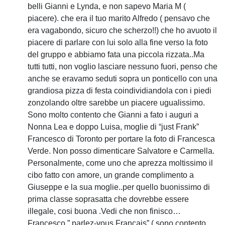
belli Gianni e Lynda, e non sapevo Maria M (
piacere). che era il tuo marito Alfredo ( pensavo che
era vagabondo, sicuro che scherzo!!) che ho avuoto il
piacere di parlare con lui solo alla fine verso la foto
del gruppo e abbiamo fata una piccola rizzata..Ma
tutti tutti, non voglio lasciare nessuno fuori, penso che
anche se eravamo seduti sopra un ponticello con una
grandiosa pizza di festa coindividiandola con i piedi
zonzolando oltre sarebbe un piacere ugualissimo.
Sono molto contento che Gianni a fato i auguri a
Nonna Lea e doppo Luisa, moglie di “just Frank”
Francesco di Toronto per portare la foto di Francesca
Verde. Non posso dimenticare Salvatore e Carmella.
Personalmente, come uno che aprezza moltissimo il
cibo fatto con amore, un grande complimento a
Giuseppe e la sua moglie..per quello buonissimo di
prima classe soprasatta che dovrebbe essere
illegale, cosi buona .Vedi che non finisco…
Francesco ” parlez-vous Francais” ( sono contento