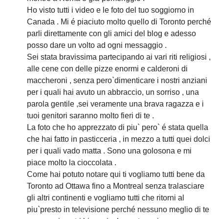
Ho visto tutti i video e le foto del tuo soggiorno in
Canada . Mi é piaciuto molto quello di Toronto perché
parli direttamente con gli amici del blog e adesso
posso dare un volto ad ogni messaggio .
Sei stata bravissima partecipando ai vari riti religiosi ,
alle cene con delle pizze enormi e calderoni di
maccheroni , senza pero`dimenticare i nostri anziani
per i quali hai avuto un abbraccio, un sorriso , una
parola gentile ,sei veramente una brava ragazza e i
tuoi genitori saranno molto fieri di te .
La foto che ho apprezzato di piu` pero` é stata quella
che hai fatto in pasticceria , in mezzo a tutti quei dolci
per i quali vado matta . Sono una golosona e mi
piace molto la cioccolata .
Come hai potuto notare qui ti vogliamo tutti bene da
Toronto ad Ottawa fino a Montreal senza tralasciare
gli altri continenti e vogliamo tutti che ritorni al
piu`presto in televisione perché nessuno meglio di te