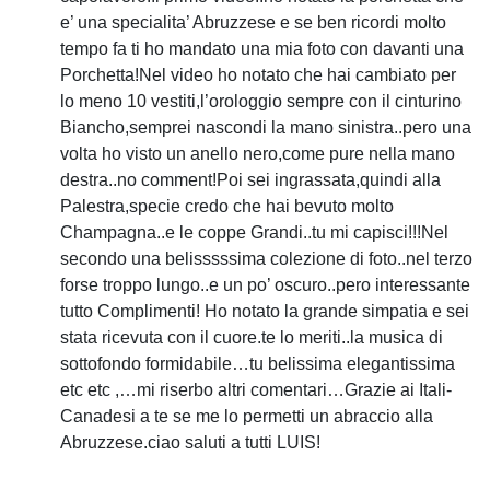
e’ una specialita’ Abruzzese e se ben ricordi molto
tempo fa ti ho mandato una mia foto con davanti una
Porchetta!Nel video ho notato che hai cambiato per
lo meno 10 vestiti,l’orologgio sempre con il cinturino
Biancho,semprei nascondi la mano sinistra..pero una
volta ho visto un anello nero,come pure nella mano
destra..no comment!Poi sei ingrassata,quindi alla
Palestra,specie credo che hai bevuto molto
Champagna..e le coppe Grandi..tu mi capisci!!!Nel
secondo una belisssssima colezione di foto..nel terzo
forse troppo lungo..e un po’ oscuro..pero interessante
tutto Complimenti! Ho notato la grande simpatia e sei
stata ricevuta con il cuore.te lo meriti..la musica di
sottofondo formidabile…tu belissima elegantissima
etc etc ,…mi riserbo altri comentari…Grazie ai Itali-
Canadesi a te se me lo permetti un abraccio alla
Abruzzese.ciao saluti a tutti LUIS!