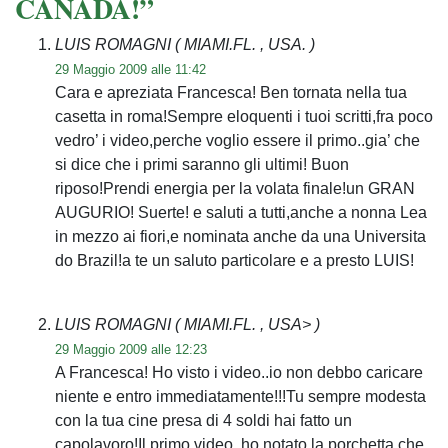
CANADA!”
LUIS ROMAGNI
( MIAMI.FL. , USA. )
29 Maggio 2009 alle 11:42
Cara e apreziata Francesca! Ben tornata nella tua
casetta in roma!Sempre eloquenti i tuoi scritti,fra poco
vedro’ i video,perche voglio essere il primo..gia’ che
si dice che i primi saranno gli ultimi! Buon
riposo!Prendi energia per la volata finale!un GRAN
AUGURIO! Suerte! e saluti a tutti,anche a nonna Lea
in mezzo ai fiori,e nominata anche da una Universita
do Brazil!a te un saluto particolare e a presto LUIS!
LUIS ROMAGNI
( MIAMI.FL. , USA> )
29 Maggio 2009 alle 12:23
A Francesca! Ho visto i video..io non debbo caricare
niente e entro immediatamente!!!Tu sempre modesta
con la tua cine presa di 4 soldi hai fatto un
capolavoro!Il primo video..ho notato la porchetta che