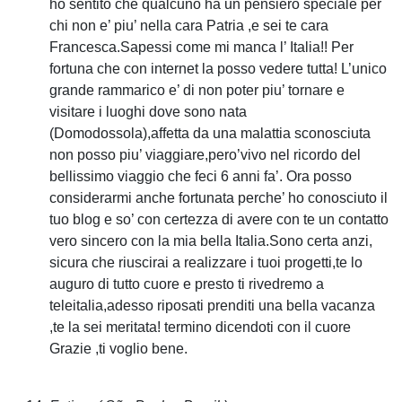
ho sentito che qualcuno ha un pensiero speciale per
chi non e’ piu’ nella cara Patria ,e sei te cara
Francesca.Sapessi come mi manca l’ Italia!! Per
fortuna che con internet la posso vedere tutta! L’unico
grande rammarico e’ di non poter piu’ tornare e
visitare i luoghi dove sono nata
(Domodossola),affetta da una malattia sconosciuta
non posso piu’ viaggiare,pero’vivo nel ricordo del
bellissimo viaggio che feci 6 anni fa’. Ora posso
considerarmi anche fortunata perche’ ho conosciuto il
tuo blog e so’ con certezza di avere con te un contatto
vero sincero con la mia bella Italia.Sono certa anzi,
sicura che riuscirai a realizzare i tuoi progetti,te lo
auguro di tutto cuore e presto ti rivedremo a
teleitalia,adesso riposati prenditi una bella vacanza
,te la sei meritata! termino dicendoti con il cuore
Grazie ,ti voglio bene.