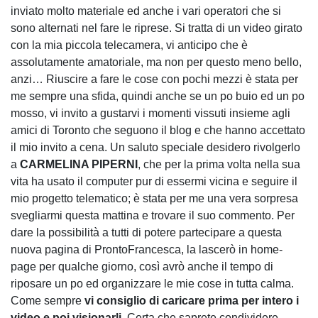
inviato molto materiale ed anche i vari operatori che si
sono alternati nel fare le riprese. Si tratta di un video girato
con la mia piccola telecamera, vi anticipo che è
assolutamente amatoriale, ma non per questo meno bello,
anzi… Riuscire a fare le cose con pochi mezzi è stata per
me sempre una sfida, quindi anche se un po buio ed un po
mosso, vi invito a gustarvi i momenti vissuti insieme agli
amici di Toronto che seguono il blog e che hanno accettato
il mio invito a cena. Un saluto speciale desidero rivolgerlo
a
CARMELINA PIPERNI
, che per la prima volta nella sua
vita ha usato il computer pur di essermi vicina e seguire il
mio progetto telematico; è stata per me una vera sorpresa
svegliarmi questa mattina e trovare il suo commento. Per
dare la possibilità a tutti di potere partecipare a questa
nuova pagina di ProntoFrancesca, la lascerò in home-
page per qualche giorno, così avrò anche il tempo di
riposare un po ed organizzare le mie cose in tutta calma.
Come sempre
vi consiglio di caricare prima per intero i
video
e poi visionarli
. Certa che saprete condividere