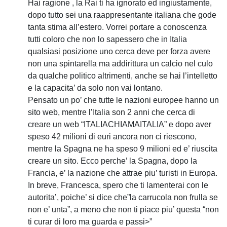
Hai ragione , la Rai ti ha ignorato ed ingiustamente,
dopo tutto sei una raappresentante italiana che gode
tanta stima all’estero. Vorrei portare a conoscenza
tutti coloro che non lo sapessero che in Italia
qualsiasi posizione uno cerca deve per forza avere
non una spintarella ma addirittura un calcio nel culo
da qualche politico altrimenti, anche se hai l’intelletto
e la capacita’ da solo non vai lontano.
Pensato un po’ che tutte le nazioni europee hanno un
sito web, mentre l’Italia son 2 anni che cerca di
creare un web “ITALIACHIAMAITALIA” e dopo aver
speso 42 milioni di euri ancora non ci riescono,
mentre la Spagna ne ha speso 9 milioni ed e’ riuscita
creare un sito. Ecco perche’ la Spagna, dopo la
Francia, e’ la nazione che attrae piu’ turisti in Europa.
In breve, Francesca, spero che ti lamenterai con le
autorita’, poiche’ si dice che”la carrucola non frulla se
non e’ unta”, a meno che non ti piace piu’ questa “non
ti curar di loro ma guarda e passi>”