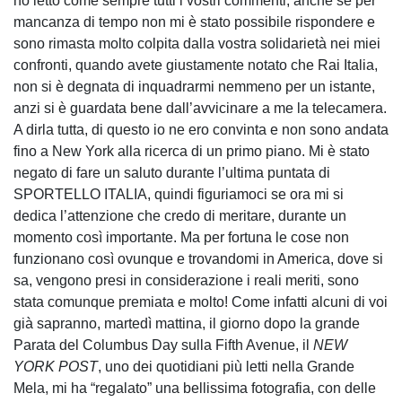
ho letto come sempre tutti i vostri commenti, anche se per
mancanza di tempo non mi è stato possibile rispondere e
sono rimasta molto colpita dalla vostra solidarietà nei miei
confronti, quando avete giustamente notato che Rai Italia,
non si è degnata di inquadrarmi nemmeno per un istante,
anzi si è guardata bene dall’avvicinare a me la telecamera.
A dirla tutta, di questo io ne ero convinta e non sono andata
fino a New York alla ricerca di un primo piano. Mi è stato
negato di fare un saluto durante l’ultima puntata di
SPORTELLO ITALIA, quindi figuriamoci se ora mi si
dedica l’attenzione che credo di meritare, durante un
momento così importante. Ma per fortuna le cose non
funzionano così ovunque e trovandomi in America, dove si
sa, vengono presi in considerazione i reali meriti, sono
stata comunque premiata e molto! Come infatti alcuni di voi
già sapranno, martedì mattina, il giorno dopo la grande
Parata del Columbus Day sulla Fifth Avenue, il
NEW
YORK POST
, uno dei quotidiani più letti nella Grande
Mela, mi ha “regalato” una bellissima fotografia, con delle