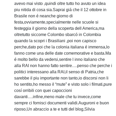
avevo mai visto ,quindi oltre tutto ho avuto un idea
piu nitida di cosa sia.Saprai giá che il 12 ottobre in
Brasile non é neanche giorno di
festa,ovviamente,specialmente nelle scuole si
festeggia il giorno della scoperta dell America,ma
oltretutto siccome Colombo sbarcó in Colombia
quando la scopri i Brasiliani ,poi non capisco
perche,dato poi che la colonia italiana é immensa,lo
fanno come una delle date comemorative e basta.Ma
é molto bello da vedersi,sentire l inno italiano che
alla RAI non hanno fatto sentire….penso che perche i
politici interessano alla RAI,il senso di Patria,che
sarebbe il piu importante non tanto,io discorsi non li
ho sentito,ho messo il “mute” e visto solo i filmati,pure
cosí orribili con quei capoccioni
davanti….infine,meno male che tu invece,come
sempre ci fornisci documenti validi.Auguroni e buon
riposo,Un abraccio a te e tutti del blog,Silvia