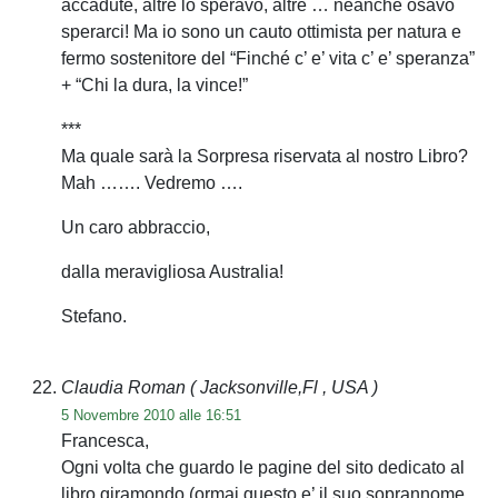
accadute, altre lo speravo, altre … neanche osavo
sperarci! Ma io sono un cauto ottimista per natura e
fermo sostenitore del “Finché c’ e’ vita c’ e’ speranza”
+ “Chi la dura, la vince!”
***
Ma quale sarà la Sorpresa riservata al nostro Libro?
Mah ……. Vedremo ….
Un caro abbraccio,
dalla meravigliosa Australia!
Stefano.
Claudia Roman
( Jacksonville,Fl , USA )
5 Novembre 2010 alle 16:51
Francesca,
Ogni volta che guardo le pagine del sito dedicato al
libro giramondo (ormai questo e’ il suo soprannome