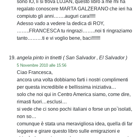
sono IO, li si trova LUJAN, questo libro a me mi ha
regalato conoscere MARTA GALZERANO che ieri ha
compiuto gli anni…….auguri cara!!!!!
Adesso vado a vedere la dedica di ROY,
……..FRANCESCA tu ringrazi……..noi ti ringraziamo
tanto………ti e vi voglio bene, baci!!!!!!!
angela pinto in tinetti
( San Salvador , El Salvador )
5 Novembre 2010 alle 15:56
Ciao Francesca,
ancora una volta dobbiamo farti i nostri complimenti
per questa incredibile e bellissima iniziativa…
solo che noi qui in Centro America siamo, come dire,
rimasti fuori…esclusi…
si vede che ci sono pochi italiani o forse un po`isolati,
non so…
comunque è stata una meravigliosa idea, quella di far
leggere e girare questo libro sulle emigrazioni e