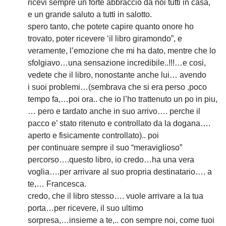
ricevi sempre un forte abbraccio da noi tutti in casa,
e un grande saluto a tutti in salotto.
spero tanto, che potete capire quanto onore ho
trovato, poter ricevere ‘il libro giramondo”, e
veramente, l’emozione che mi ha dato, mentre che lo
sfolgiavo…una sensazione incredibile..!!!…e cosi,
vedete che il libro, nonostante anche lui… avendo
i suoi problemi…(sembrava che si era perso ,poco
tempo fa,…poi ora.. che io l’ho trattenuto un po in piu,
… pero e tardato anche in suo arrivo…. perche il
pacco e’ stato ritenuto e controllato da la dogana….
aperto e fisicamente controllato).. poi
per continuare sempre il suo “meraviglioso”
percorso….questo libro, io credo…ha una vera
voglia….per arrivare al suo propria destinatario…. a
te,… Francesca.
credo, che il libro stesso…. vuole arrivare a la tua
porta…per ricevere, il suo ultimo
sorpresa,…insieme a te,.. con sempre noi, come tuoi