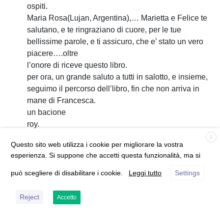
ospiti.
Maria Rosa(Lujan, Argentina),… Marietta e Felice te
salutano, e te ringraziano di cuore, per le tue
bellissime parole, e ti assicuro, che e’ stato un vero
piacere….oltre
l’onore di riceve questo libro.
per ora, un grande saluto a tutti in salotto, e insieme,
seguimo il percorso dell’libro, fin che non arriva in
mane di Francesca.
un bacione
roy.
X
Questo sito web utilizza i cookie per migliorare la vostra
Anna
( São Paulo , Brasile )
esperienza. Si suppone che accetti questa funzionalità, ma si
5 Novembre 2010 alle 22:13
può scegliere di disabilitare i cookie.
Leggi tutto
Settings
Bè, leggendo la richiesta di Rodolfo Cesarini, che è
stato fuori da questa iniziativa, tempo fà, avevo
Reject
Accetto
suggerito che, forse senza lo stesso effetto
fortemente innovativo che ha avuto questo, certo