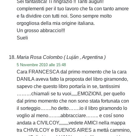
Sei fantastica! Ti ringrazio !! Tanti auguri!
complementi per il tuo lavoro che fa con tanto amore
e fa dividire con tutti noi. Sono sempre molto
orgogliosa della mia origine italiana.
Un grosso abbraccio!!!
Sueli
Maria Rosa Colombo
( Luján , Argentina )
5 Novembre 2010 alle 15:48
Cara FRANCESCA dal primo momento che la cara
DANILA aveva fatto la proposta del libro giramondo,
sapevo che questo libro portaría in se, tantissimi
………chiamali se tu vuoi,,,,,EMOZIONI, per quello
dal primo momento che non sono stata fortunata con
il sorteggio…….ho detto…….io il libro giramondo lo
voglio al meno……..abbracciare…….. e cosí sono
andata a CIVILCOY,,,,,,,,vedete AMICI nella mappa
tra CHIVILCOY e BUENOS AIRES a mettá cammino,