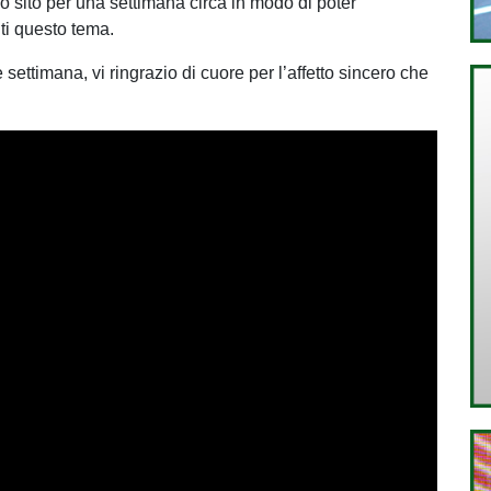
o sito per una settimana circa in modo di poter
ti questo tema.
ettimana, vi ringrazio di cuore per l’affetto sincero che