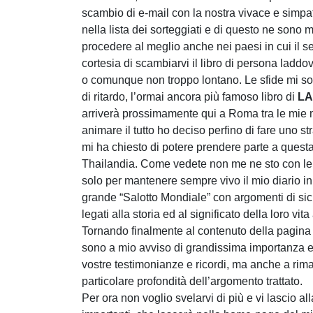
scambio di e-mail con la nostra vivace e simp
nella lista dei sorteggiati e di questo ne sono m
procedere al meglio anche nei paesi in cui il s
cortesia di scambiarvi il libro di persona laddo
o comunque non troppo lontano. Le sfide mi s
di ritardo, l’ormai ancora più famoso libro di
LA
arriverà prossimamente qui a Roma tra le mie m
animare il tutto ho deciso perfino di fare uno s
mi ha chiesto di potere prendere parte a questa
Thailandia. Come vedete non me ne sto con le 
solo per mantenere sempre vivo il mio diario in
grande “Salotto Mondiale” con argomenti di sicu
legati alla storia ed al significato della loro vita 
Tornando finalmente al contenuto della pagina di
sono a mio avviso di grandissima importanza e 
vostre testimonianze e ricordi, ma anche a rim
particolare profondità dell’argomento trattato.
Per ora non voglio svelarvi di più e vi lascio a