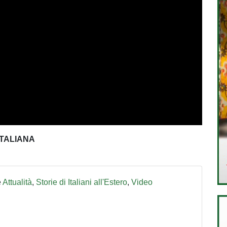
ITALIANA
e
Attualità
,
Storie di Italiani all'Estero
,
Video