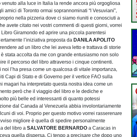
venuto alla luce in Italia la rende ancora più orgogliosa
li amici di Toronto ormai soprannominati “I Vesuviani”,
oprio nella pizzeria dove ci siamo riuniti e conosciuti a
 avete citato nei vostri commenti di questi giorni, vorrei
el Libro Giramondo ed aprire una piccola parentesi
Certamente l’iniziativa proposta da
DANILA APOLITO
rendere ad un libro che lei aveva letto e trattava di storie
e, è stata accolta da me con grande entusiasmo non solo
ire il percorso del libro attraverso i cinque continenti.
i noi l’ha presa come un qualcosa di vitale importanza,
iti Capi di Stato e di Governo per il vertice FAO sulla
hi magari ha interpretato questa nostra idea come un
to però che il viaggio del libro e le dediche e
molto più belle ed interessanti di quanto potessi
edizione dal Canada al Venezuela abbia involontariamente
cuni di voi. Proprio per questo motivo vorrei rasserenare
avviso migliore è quella di spedire personalmente
 del libro a
SALVATORE BERNARDO
a Caracas in
iceva quella dispersa. Ci tengo a precisare che dopo uno