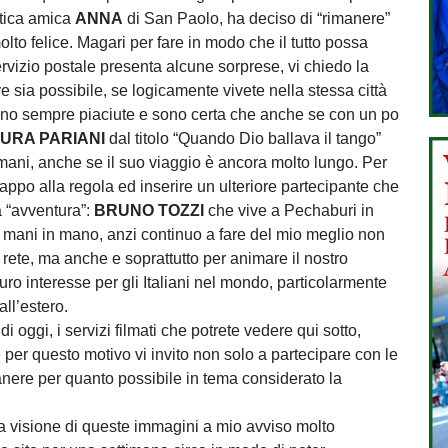
atica amica
ANNA
di San Paolo, ha deciso di “rimanere”
olto felice. Magari per fare in modo che il tutto possa
ervizio postale presenta alcune sorprese, vi chiedo la
ve sia possibile, se logicamente vivete nella stessa città
ono sempre piaciute e sono certa che anche se con un po
URA PARIANI
dal titolo “Quando Dio ballava il tango”
ani, anche se il suo viaggio è ancora molto lungo. Per
trappo alla regola ed inserire un ulteriore partecipante che
 “avventura”:
BRUNO TOZZI
che vive a Pechaburi in
mani in mano, anzi continuo a fare del mio meglio non
 rete, ma anche e soprattutto per animare il nostro
ro interesse per gli Italiani nel mondo, particolarmente
all’estero.
 oggi, i servizi filmati che potrete vedere qui sotto,
per questo motivo vi invito non solo a partecipare con le
anere per quanto possibile in tema considerato la
lla visione di queste immagini a mio avviso molto