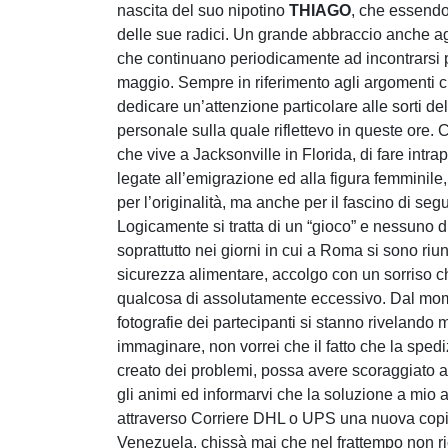
nascita del suo nipotino
THIAGO
, che essendo 
delle sue radici. Un grande abbraccio anche ag
che continuano periodicamente ad incontrarsi pr
maggio. Sempre in riferimento agli argomenti che
dedicare un’attenzione particolare alle sorti d
personale sulla quale riflettevo in queste ore. 
che vive a Jacksonville in Florida, di fare intrap
legate all’emigrazione ed alla figura femminil
per l’originalità, ma anche per il fascino di segu
Logicamente si tratta di un “gioco” e nessuno d
soprattutto nei giorni in cui a Roma si sono riun
sicurezza alimentare, accolgo con un sorriso c
qualcosa di assolutamente eccessivo. Dal momen
fotografie dei partecipanti si stanno rivelando 
immaginare, non vorrei che il fatto che la sp
creato dei problemi, possa avere scoraggiato al
gli animi ed informarvi che la soluzione a mio 
attraverso Corriere DHL o UPS una nuova copia
Venezuela, chissà mai che nel frattempo non r