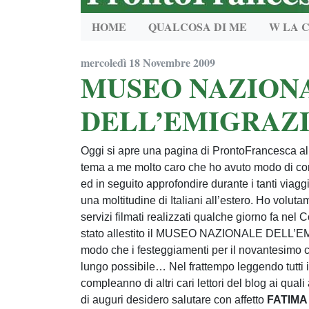
HOME
QUALCOSA DI ME
W LA 
mercoledì 18 Novembre 2009
MUSEO NAZION
DELL’EMIGRAZI
Oggi si apre una pagina di ProntoFrancesca all
tema a me molto caro che ho avuto modo di c
ed in seguito approfondire durante i tanti viagg
una moltitudine di Italiani all’estero. Ho volut
servizi filmati realizzati qualche giorno fa n
stato allestito il MUSEO NAZIONALE DELL’E
modo che i festeggiamenti per il novantesimo 
lungo possibile… Nel frattempo leggendo tutti
compleanno di altri cari lettori del blog ai quali
di auguri desidero salutare con affetto
FATIMA