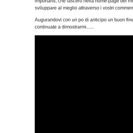
importanti, che lascerò nella home-page del mi
sviluppare al meglio attraverso i vostri commen
Augurandovi con un po di anticipo un buon fine s
continuate a dimostrarmi…..