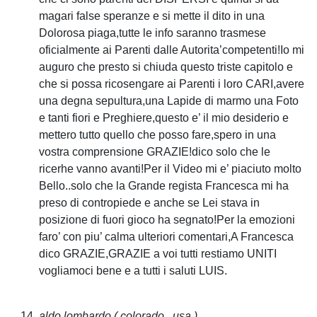
magari false speranze e si mette il dito in una
Dolorosa piaga,tutte le info saranno trasmese
oficialmente ai Parenti dalle Autorita’competenti!Io mi
auguro che presto si chiuda questo triste capitolo e
che si possa ricosengare ai Parenti i loro CARI,avere
una degna sepultura,una Lapide di marmo una Foto
e tanti fiori e Preghiere,questo e’ il mio desiderio e
mettero tutto quello che posso fare,spero in una
vostra comprensione GRAZIE!dico solo che le
ricerhe vanno avanti!Per il Video mi e’ piaciuto molto
Bello..solo che la Grande regista Francesca mi ha
preso di contropiede e anche se Lei stava in
posizione di fuori gioco ha segnato!Per la emozioni
faro’ con piu’ calma ulteriori comentari,A Francesca
dico GRAZIE,GRAZIE a voi tutti restiamo UNITI
vogliamoci bene e a tutti i saluti LUIS.
aldo lombardo
( colorado , usa )