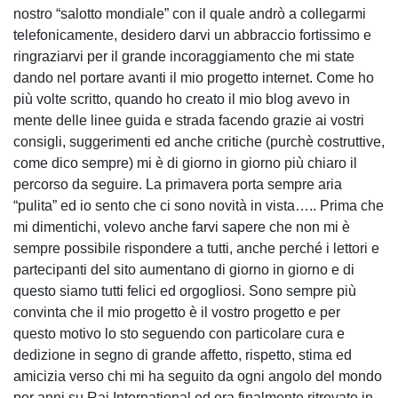
nostro “salotto mondiale” con il quale andrò a collegarmi
telefonicamente, desidero darvi un abbraccio fortissimo e
ringraziarvi per il grande incoraggiamento che mi state
dando nel portare avanti il mio progetto internet. Come ho
più volte scritto, quando ho creato il mio blog avevo in
mente delle linee guida e strada facendo grazie ai vostri
consigli, suggerimenti ed anche critiche (purchè costruttive,
come dico sempre) mi è di giorno in giorno più chiaro il
percorso da seguire. La primavera porta sempre aria
“pulita” ed io sento che ci sono novità in vista….. Prima che
mi dimentichi, volevo anche farvi sapere che non mi è
sempre possibile rispondere a tutti, anche perché i lettori e
partecipanti del sito aumentano di giorno in giorno e di
questo siamo tutti felici ed orgogliosi. Sono sempre più
convinta che il mio progetto è il vostro progetto e per
questo motivo lo sto seguendo con particolare cura e
dedizione in segno di grande affetto, rispetto, stima ed
amicizia verso chi mi ha seguito da ogni angolo del mondo
per anni su Rai International ed ora finalmente ritrovato in