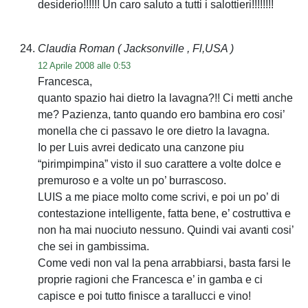
desiderio!!!!!! Un caro saluto a tutti i salottieri!!!!!!!!
Claudia Roman
( Jacksonville , Fl,USA )
12 Aprile 2008 alle 0:53
Francesca,
quanto spazio hai dietro la lavagna?!! Ci metti anche
me? Pazienza, tanto quando ero bambina ero cosi’
monella che ci passavo le ore dietro la lavagna.
Io per Luis avrei dedicato una canzone piu
“pirimpimpina” visto il suo carattere a volte dolce e
premuroso e a volte un po’ burrascoso.
LUIS a me piace molto come scrivi, e poi un po’ di
contestazione intelligente, fatta bene, e’ costruttiva e
non ha mai nuociuto nessuno. Quindi vai avanti cosi’
che sei in gambissima.
Come vedi non val la pena arrabbiarsi, basta farsi le
proprie ragioni che Francesca e’ in gamba e ci
capisce e poi tutto finisce a tarallucci e vino!