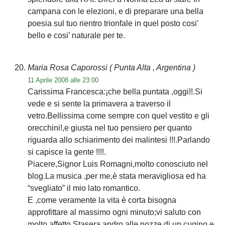
campana con le elezioni, e di preparare una bella
poesia sul tuo rientro trionfale in quel posto cosi’
bello e cosi’ naturale per te.
Maria Rosa Caporossi
( Punta Alta , Argentina )
11 Aprile 2008 alle 23:00
Carissima Francesca:¡che bella puntata ,oggi!!.Si
vede e si sente la primavera a traverso il
vetro.Bellissima come sempre con quel vestito e gli
orecchini!,e giusta nel tuo pensiero per quanto
riguarda allo schiarimento dei malintesi !!!.Parlando
si capisce la gente !!!!.
Piacere,Signor Luis Romagni,molto conosciuto nel
blog.La musica ,per me,è stata meravigliosa ed ha
“svegliato” il mio lato romantico.
E ,come veramente la vita è corta bisogna
approfittare al massimo ogni minuto;vi saluto con
molto affetto.Stasera andro alle nozze di un cugino e