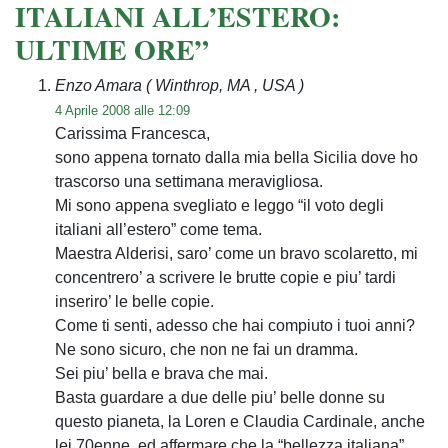
ITALIANI ALL’ESTERO:
ULTIME ORE”
Enzo Amara
( Winthrop, MA , USA )
4 Aprile 2008 alle 12:09
Carissima Francesca,
sono appena tornato dalla mia bella Sicilia dove ho
trascorso una settimana meravigliosa.
Mi sono appena svegliato e leggo “il voto degli
italiani all’estero” come tema.
Maestra Alderisi, saro’ come un bravo scolaretto, mi
concentrero’ a scrivere le brutte copie e piu’ tardi
inseriro’ le belle copie.
Come ti senti, adesso che hai compiuto i tuoi anni?
Ne sono sicuro, che non ne fai un dramma.
Sei piu’ bella e brava che mai.
Basta guardare a due delle piu’ belle donne su
questo pianeta, la Loren e Claudia Cardinale, anche
lei 70enne, ed affermare che la “bellezza italiana”