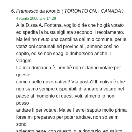
Francesco da toronto
( TORONTO ON. , CANADA )
4 Aprile 2008 alle 14:29
Alla D.ssa A. Fontana, voglio dirle che ho già votato
ed spedita la busta sigillata secondo il recolamento.
Ma ieri ho rivuto una cartolina dal mio comune, per le
votazioni comunali ed provinciali, almeno così ho
capito, ed se non sbaglio rimborsono anche il
viaggio.
La mia domanda è, perchè non ci fanno votare per
queste
come quelle governative? Via posta? Il motivo è che
non siamo sempre disponibili di andare a votare nel
paese al momento di questi voti, almeno io non
posso
andare li per votare. Ma se l`avrei saputo molto prima
forse mi preparavo per poter andare. non sò se mi
sono
spiegato bene, con questo io la ringrazio, ed saluto