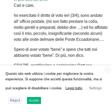
Cari e care,
ho esercitato il diritto di voto ieri (3/4); sono andato
all’ ufficio postale, (mi son fatto prestare la colla,
molto gentili e preparati, debbo dire …) ed ho affidato
così il mio, piccolo, insignificante (secondo alcuni)
voto alle onde delmare delle Poste Ecuadoriane….
Spero di aver votato “bene” e spero che tutti noi
abbiamo votato “bene”. Di più, non dico.
GRAZIE, gentilissima e carinissima Dott.ssa
X
Fontana, d’ avermi chiarito il dubbio; aggiungo che
Questo sito web utilizza i cookie per migliorare la vostra
era un depliant, in nessun modo simile alla busta
esperienza. Si suppone che accetti questa funzionalità, ma si
elettorale.
può scegliere di disabilitare i cookie.
Leggi tutto
Settings
Mi piacerebbe, se potessi, fare una domanda a tutti i
candidati premier; “Che farà Lei per garantire il
Reject
Accetto
rispetto dei diritti dei cittadini Italia all’ estero, siano
essi turisti o residenti?”