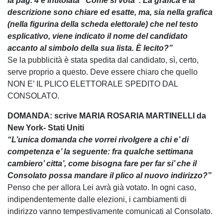
la pag. 4 è intitolata “Come si vota”. La grafica e la
descrizione sono chiare ed esatte, ma, sia nella grafica
(nella figurina della scheda elettorale) che nel testo
esplicativo, viene indicato il nome del candidato
accanto al simbolo della sua lista. È lecito?”
Se la pubblicità è stata spedita dal candidato, sì, certo,
serve proprio a questo. Deve essere chiaro che quello
NON E’ IL PLICO ELETTORALE SPEDITO DAL
CONSOLATO.
DOMANDA: scrive MARIA ROSARIA MARTINELLI da
New York- Stati Uniti
“L’unica domanda che vorrei rivolgere a chi e’ di
competenza e’ la seguente: fra qualche settimana
cambiero’ citta’, come bisogna fare per far si’ che il
Consolato possa mandare il plico al nuovo indirizzo?”
Penso che per allora Lei avrà già votato. In ogni caso,
indipendentemente dalle elezioni, i cambiamenti di
indirizzo vanno tempestivamente comunicati al Consolato.