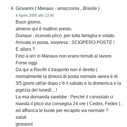
Giovanni
( Manaus - amazzonia , Brasile )
4 Aprile 2008 alle 13:45
Buon giorno,
almeno qui é mattino presto.
Dunque , ricevuto plico ,per tutta famiglia e votato.
Arrivato in posta, sorpresa : SCIOPERO POSTE !
E allora ?
Fino a ieri in Manaus non erano tornati al lavoro.
Forse oggi.
Da qui a Recife il trasporto non é diretto (
normalmente la dimora di posta normale aerea é di
3/5 giorni utili)e dopo c’é il sabato e la domenica e la
pigrizia del lunedí…!
La mia domanda sarebbe : Perché il consolato ci
manda il plico via consegna 24 ore ( Cedex, Fedex ) ,
ed affranca le buste per recapito via normale ?
saluti
giovanni