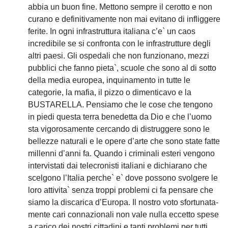
abbia un buon fine. Mettono sempre il cerotto e non
curano e definitivamente non mai evitano di infliggere
ferite. In ogni infrastruttura italiana c’e` un caos
incredibile se si confronta con le infrastrutture degli
altri paesi. Gli ospedali che non funzionano, mezzi
pubblici che fanno pieta`, scuole che sono al di sotto
della media europea, inquinamento in tutte le
categorie, la mafia, il pizzo o dimenticavo e la
BUSTARELLA. Pensiamo che le cose che tengono
in piedi questa terra benedetta da Dio e che l’uomo
sta vigorosamente cercando di distruggere sono le
bellezze naturali e le opere d’arte che sono state fatte
millenni d’anni fa. Quando i criminali esteri vengono
intervistati dai telecronisti italiani e dichiarano che
scelgono l’Italia perche` e` dove possono svolgere le
loro attivita` senza troppi problemi ci fa pensare che
siamo la discarica d’Europa. Il nostro voto sfortunata-
mente cari connazionali non vale nulla eccetto spese
a carico dei nostri cittadini e tanti problemi per tutti