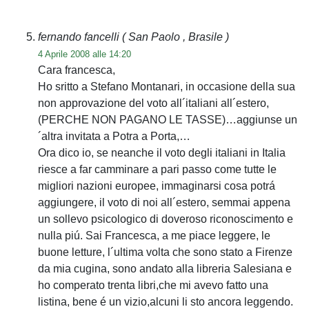
fernando fancelli
( San Paolo , Brasile )
4 Aprile 2008 alle 14:20
Cara francesca,
Ho sritto a Stefano Montanari, in occasione della sua
non approvazione del voto all´italiani all´estero,
(PERCHE NON PAGANO LE TASSE)…aggiunse un
´altra invitata a Potra a Porta,…
Ora dico io, se neanche il voto degli italiani in Italia
riesce a far camminare a pari passo come tutte le
migliori nazioni europee, immaginarsi cosa potrá
aggiungere, il voto di noi all´estero, semmai appena
un sollevo psicologico di doveroso riconoscimento e
nulla piú. Sai Francesca, a me piace leggere, le
buone letture, l´ultima volta che sono stato a Firenze
da mia cugina, sono andato alla libreria Salesiana e
ho comperato trenta libri,che mi avevo fatto una
listina, bene é un vizio,alcuni li sto ancora leggendo.