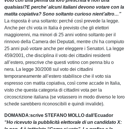
voto con una penna da loro prescritta e non una
qualsiasi?E perche’ alcuni italiani devono votare con la
matita copiativa? Sono soltanto curioso nient’altro…”
La risposta è una soltanto: perché così prevede la legge.
Anche per chi vota in Italia è previsto che gli elettori
maggiorenni, ma minori di 25 anni votino soltanto per il
rinnovo della Camera dei Deputati, mentre chi ha compiuto
25 anni può votare anche per eleggere i Senatori. La legge
459/2001, che disciplina il voto dei cittadini residenti
all’estero, prescrive che questi votino con penna blu o
nera. La legge 30/2008 sul voto dei cittadini
temporaneamente all’estero stabilisce che il voto sia
espresso con matita copiativa, così come accade in Italia,
visto che questa categoria di cittadini vota per la
circoscrizione italiana (se votassero in modo diverso le loro
schede sarebbero riconoscibili e quindi invalide).
DOMANDA:scrive STEFANO MOLLO dall’Ecuador
“Ho ricevuto la pubblicità elettorale di un candidato X: