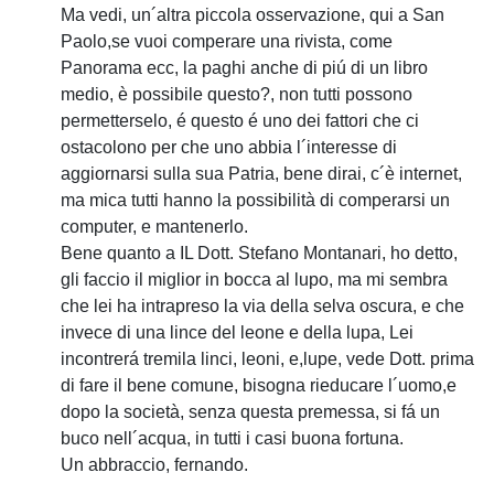
Ma vedi, un´altra piccola osservazione, qui a San
Paolo,se vuoi comperare una rivista, come
Panorama ecc, la paghi anche di piú di un libro
medio, è possibile questo?, non tutti possono
permetterselo, é questo é uno dei fattori che ci
ostacolono per che uno abbia l´interesse di
aggiornarsi sulla sua Patria, bene dirai, c´è internet,
ma mica tutti hanno la possibilità di comperarsi un
computer, e mantenerlo.
Bene quanto a IL Dott. Stefano Montanari, ho detto,
gli faccio il miglior in bocca al lupo, ma mi sembra
che lei ha intrapreso la via della selva oscura, e che
invece di una lince del leone e della lupa, Lei
incontrerá tremila linci, leoni, e,lupe, vede Dott. prima
di fare il bene comune, bisogna rieducare l´uomo,e
dopo la società, senza questa premessa, si fá un
buco nell´acqua, in tutti i casi buona fortuna.
Un abbraccio, fernando.