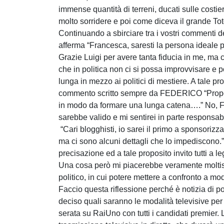
immense quantità di terreni, ducati sulle costie
molto sorridere e poi come diceva il grande To
Continuando a sbirciare tra i vostri commenti 
afferma “Francesca, saresti la persona ideale per
Grazie Luigi per avere tanta fiducia in me, ma 
che in politica non ci si possa improvvisare e p
lunga in mezzo ai politici di mestiere. A tale p
commento scritto sempre da FEDERICO “Propongo
in modo da formare una lunga catena….” No, Fe
sarebbe valido e mi sentirei in parte responsa
“Cari blogghisti, io sarei il primo a sponsori
ma ci sono alcuni dettagli che lo impediscono.
precisazione ed a tale proposito invito tutti a l
Una cosa però mi piacerebbe veramente moltis
politico, in cui potere mettere a confronto a modo
Faccio questa riflessione perché è notizia di 
deciso quali saranno le modalità televisive per 
serata su RaiUno con tutti i candidati premier