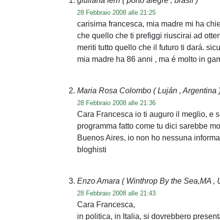
giuliana ferri
( porto alegre , brasil )
28 Febbraio 2008 alle 21:25
carisima francesca, mia madre mi ha chie
che quello che ti prefiggi riuscirai ad ott
meriti tutto quello che il futuro ti dará. s
mia madre ha 86 anni , ma é molto in gamba
Maria Rosa Colombo
( Luján , Argentina 
28 Febbraio 2008 alle 21:36
Cara Francesca io ti auguro il meglio, e 
programma fatto come tu dici sarebbe molt
Buenos Aires, io non ho nessuna informazi
bloghisti
Enzo Amara
( Winthrop By the Sea,MA , 
28 Febbraio 2008 alle 21:43
Cara Francesca,
in politica, in Italia, si dovrebbero prese