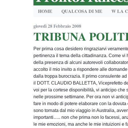
HOME
QUALCOSA DI ME
W LA 
giovedì 28 Febbraio 2008
TRIBUNA POLIT
Per prima cosa desidero ringraziarvi veramente 
pertinenza il tema della cittadinanza. Come vi 
della presenza di alcuni autorevoli collaborat
accolto il mio invito a rispondere alle domande 
dalla troppa burocrazia. Il primo consulente ad 
il DOTT. CLAUDIO BALLETTA, Viceprefetto del Mi
voi per la cortese disponibilità, vi anticipo che 
nelle prossime settimane. Per ora non vi antici
fare in modo di potere elaborare con la dovuta 
sono tornata dal mio viaggio in Australia, avver
importanti….. non che prima non lo facessi, anzi
le mie emozioni, ma anche le mie intuizioni e far