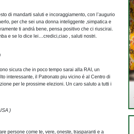
sto di mandarti saluti e incoraggiamento, con l’augurio
enerlo, per che sei una donna inteliggente ,simpatica e
icuramente ti andrá bene, pensa positivo che ci riuscirai.
 e se lo dice lei…credici,ciao , saluti nostri.
)
sono sicura che in poco tempo sarai alla RAI, un
o interessante, il Patronato piu vicino é al Centro di
one per le prossime elezioni. Un caro saluto a tutti i
USA )
ntare persone come te, vere, oneste, trasparanti e a