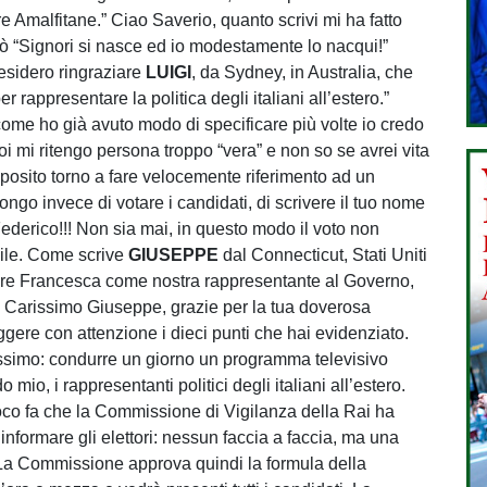
re Amalfitane.” Ciao Saverio, quanto scrivi mi ha fatto
tò “Signori si nasce ed io modestamente lo nacqui!”
desidero ringraziare
LUIGI
, da Sydney, in Australia, che
 rappresentare la politica degli italiani all’estero.”
come ho già avuto modo di specificare più volte io credo
oi mi ritengo persona troppo “vera” e non so se avrei vita
roposito torno a fare velocemente riferimento ad un
 invece di votare i candidati, di scrivere il tuo nome
derico!!! Non sia mai, in questo modo il voto non
bile. Come scrive
GIUSEPPE
dal Connecticut, Stati Uniti
zzare Francesca come nostra rappresentante al Governo,
” Carissimo Giuseppe, grazie per la tua doverosa
eggere con attenzione i dieci punti che hai evidenziato.
simo: condurre un giorno un programma televisivo
 mio, i rappresentanti politici degli italiani all’estero.
poco fa che la Commissione di Vigilanza della Rai ha
informare gli elettori: nessun faccia a faccia, ma una
. La Commissione approva quindi la formula della