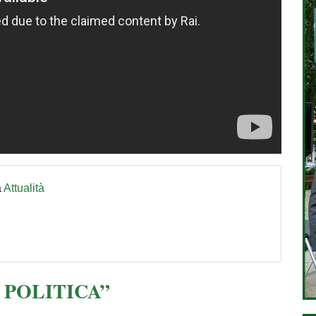
a
Attualità
A POLITICA”