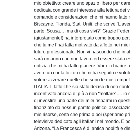
mio obiettivo: creare uno spazio libero per da
dedicata con grande interesse alla lettura dei
domande e considerazioni che mi hanno fatto mo
Biscayne, Florida, Stati Uniti, che scrive “L’a
parte! Scusa…. ma di cosa vivi?” Grazie Federi
(giustamente!) ha interpretato come troppo per
che tu me l’hai fatta motivato da affetto nei mi
futuro professionale. Non vi nascondo che in al
sarà un anno che non lavoro ed essere stata es
notizia che mi ha fatto piacere. Vorrei chiarire 
avere un contatto con chi mi ha seguito e volut
volere azzerare quelle che sono le mie comp
ITALIA. Il fatto che sia stato deciso di non c
incentivato ancora di più a non “mollare”…. io 
di investire una parte dei miei risparmi in questo
finanziato da nessun partito politico, associazi
mie risorse, certa che prima o poi (speriamo pr
televisivo dedicato agli italiani nel mondo. E 
Arizona, “La Francesca è di antica nobiltà e dis