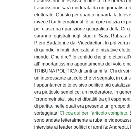
trasmissione televisiva in diretta, che durerà un
trasmissione sarà moderata da un giornalista R
elettorale. Questo per quanto riguarda la telev
invece Rai International, è sempre notizia di p
per ciascuna ripartizione geografica della Circ
saranno registrati negli studi di Saxa Rubra a 
Piero Badaloni e dai Vicedirettori. In più ver
di quindici minuti, dedicato alle iniziative elett
mondo. Che dire? Io confido che gli elettori all’
all’importantissimo appuntamento del voto e no
TRIBUNA POLITICA di tanti anni fa. Chi di voi s
un interessante articolo che vi segnalo, in cui 
l’appuntamento televisivo politico più catalizza
era piuttosto semplice: un moderatore, in gener
“cronometrista”, sia nei dibattiti tra gli esponen
di partito, nelle quali era presente un gruppo d
sorteggiata.
Clicca qui per l’articolo completo.
E
sono andate letteralmente a ruba le videocas
interviste ai leader politici di anni fa: Andreot