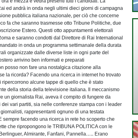
’ora e mezza e vedrà presenti tutti i candidati. La
ai ed andrà in onda negli ultimi dieci giorni di campagna
isione pubblica italiana nazionale, per ciò che concerne
oco fa che saranno trasmesse otto Tribune Politiche, due
oscrizione Estero. Questi otto appuntamenti elettorali
Roma e saranno condotti dal Direttore di Rai International
rà mandato in onda un programma settimanale della durata
orali organizzate dalle diverse liste in ogni parte del
estero arrivino ben informati e preparati
n posso non fare una nostalgica citazione alla
e la ricorda? Facendo una ricerca in internet ho trovato
si ripercorrono alcune tappe di quello che è stato
nte della storia della televisione italiana. Il meccanismo
e un giornalista Rai, aveva il compito di fungere da
ti dei vari partiti, sia nelle conferenze stampa con i leader
i giornalisti, rappresentanti ognuno di una testata
 sempre facendo una ricerca in rete ho scoperto che
sette che ripropongono le TRIBUNA POLITICA con le
ti, Berlinguer, Almirante, Fanfani, Pannella….. Erano