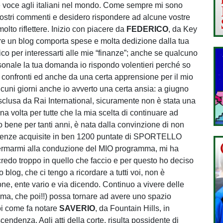
re voce agli italiani nel mondo. Come sempre mi sono
 vostri commenti e desidero rispondere ad alcune vostre
lto riflettere. Inizio con piacere da
FEDERICO
, da Key
vere un blog comporta spese e molta dedizione dalla tua
co per interessarti alle mie “finanze”; anche se qualcuno
sonale la tua domanda io rispondo volentieri perché so
ei confronti ed anche da una certa apprensione per il mio
cuni giorni anche io avverto una certa ansia: a giugno
clusa da Rai International, sicuramente non è stata una
una volta per tutte che la mia scelta di continuare ad
o bene per tanti anni, è nata dalla convinzione di non
etenze acquisite in ben 1200 puntate di SPORTELLO
onfermarmi alla conduzione del MIO programma, mi ha
credo troppo in quello che faccio e per questo ho deciso
 blog, che ci tengo a ricordare a tutti voi, non è
one, ente vario e via dicendo. Continuo a vivere delle
ima, che poi!!) possa tornare ad avere uno spazio
poi come fa notare
SAVERIO
, da Fountain Hills, in
cendenza. Agli atti della corte, risulta possidente di