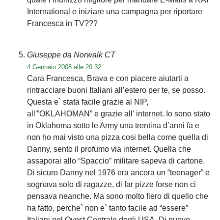
International e iniziare una campagna per riportare
Francesca in TV???
Giuseppe da Norwalk CT
4 Gennaio 2008 alle 20:32
Cara Francesca, Brava e con piacere aiutarti a
rintracciare buoni Italiani all’estero per te, se posso.
Questa e` stata facile grazie al NIP,
all'”OKLAHOMAN” e grazie all’ internet. Io sono stato
in Oklahoma sotto le Army una trentina d’anni fa e
non ho mai visto una pizza cosi bella come quella di
Danny, sento il profumo via internet. Quella che
assaporai allo “Spaccio” militare sapeva di cartone.
Di sicuro Danny nel 1976 era ancora un “teenager” e
sognava solo di ragazze, di far pizze forse non ci
pensava neanche. Ma sono molto fiero di quello che
ha fatto, perche` non e` tanto facile ad “essere”
Italiani nel Ovest Centrale degli USA. Di nuovo