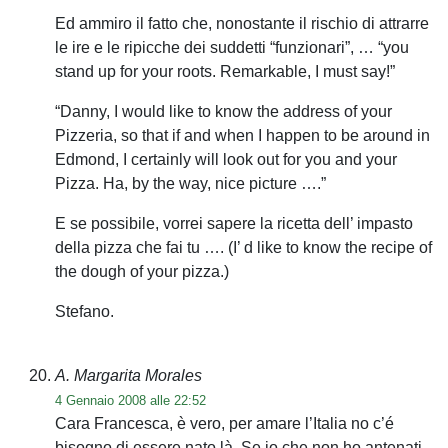
Ed ammiro il fatto che, nonostante il rischio di attrarre
le ire e le ripicche dei suddetti “funzionari”, … “you
stand up for your roots. Remarkable, I must say!”
“Danny, I would like to know the address of your
Pizzeria, so that if and when I happen to be around in
Edmond, I certainly will look out for you and your
Pizza. Ha, by the way, nice picture ….”
E se possibile, vorrei sapere la ricetta dell’ impasto
della pizza che fai tu …. (I’ d like to know the recipe of
the dough of your pizza.)
Stefano.
A. Margarita Morales
4 Gennaio 2008 alle 22:52
Cara Francesca, è vero, per amare l’Italia no c’é
bisogno di essere nato là. Se io che non ho antenati