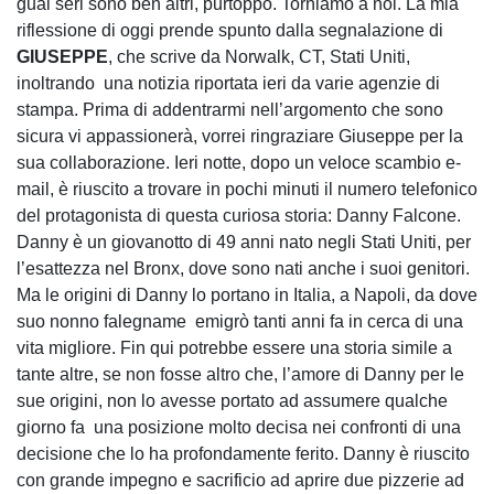
guai seri sono ben altri, purtoppo. Torniamo a noi. La mia
riflessione di oggi prende spunto dalla segnalazione di
GIUSEPPE
, che scrive da Norwalk, CT, Stati Uniti,
inoltrando una notizia riportata ieri da varie agenzie di
stampa. Prima di addentrarmi nell’argomento che sono
sicura vi appassionerà, vorrei ringraziare Giuseppe per la
sua collaborazione. Ieri notte, dopo un veloce scambio e-
mail, è riuscito a trovare in pochi minuti il numero telefonico
del protagonista di questa curiosa storia: Danny Falcone.
Danny è un giovanotto di 49 anni nato negli Stati Uniti, per
l’esattezza nel Bronx, dove sono nati anche i suoi genitori.
Ma le origini di Danny lo portano in Italia, a Napoli, da dove
suo nonno falegname emigrò tanti anni fa in cerca di una
vita migliore. Fin qui potrebbe essere una storia simile a
tante altre, se non fosse altro che, l’amore di Danny per le
sue origini, non lo avesse portato ad assumere qualche
giorno fa una posizione molto decisa nei confronti di una
decisione che lo ha profondamente ferito. Danny è riuscito
con grande impegno e sacrificio ad aprire due pizzerie ad